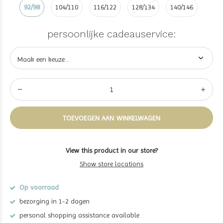
92/98
104/110
116/122
128/134
140/146
persoonlijke cadeauservice:
TOEVOEGEN AAN WINKELWAGEN
View this product in our store?
Show store locations
Op voorraad
bezorging in 1-2 dagen
personal shopping assistance available