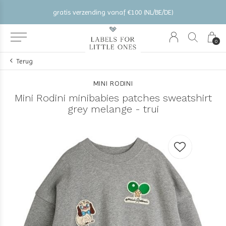
gratis verzending vanaf €100 (NL/BE/DE)
0
Terug
MINI RODINI
Mini Rodini minibabies patches sweatshirt
grey melange - trui