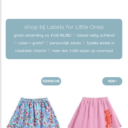
shop bij Labels for Little Ones
gratis verzending va. €100 (NL/BE) ♡ betaal veilig achteraf
♡ ruilen = gratis* ♡ persoonlijk advies ♡ fysieke winkel in
IJsselstein Utrecht ♡ meer dan 3.000 stylen op voorraad
REMIND ME
NEW !