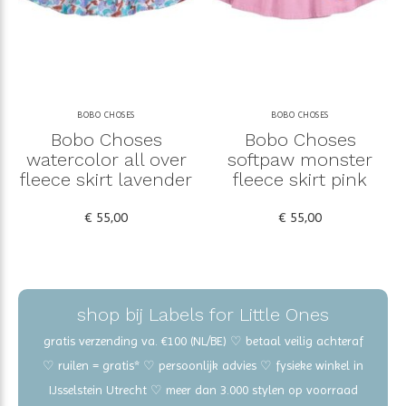
BOBO CHOSES
BOBO CHOSES
Bobo Choses
Bobo Choses
watercolor all over
softpaw monster
fleece skirt lavender
fleece skirt pink
€ 55,00
€ 55,00
shop bij Labels for Little Ones
gratis verzending va. €100 (NL/BE) ♡ betaal veilig achteraf
♡ ruilen = gratis* ♡ persoonlijk advies ♡ fysieke winkel in
IJsselstein Utrecht ♡ meer dan 3.000 stylen op voorraad