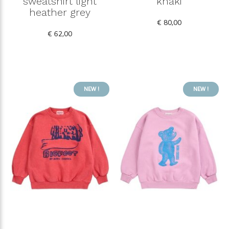
sweatshirt light
khaki
heather grey
€ 80,00
€ 62,00
NEW !
NEW !