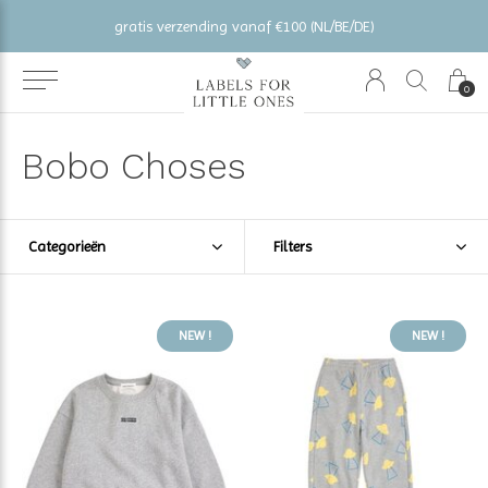
gratis verzending vanaf €100 (NL/BE/DE)
0
Bobo Choses
Categorieën
Filters
NEW !
NEW !