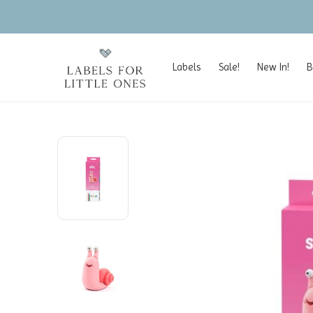
Labels
Sale!
New In!
B