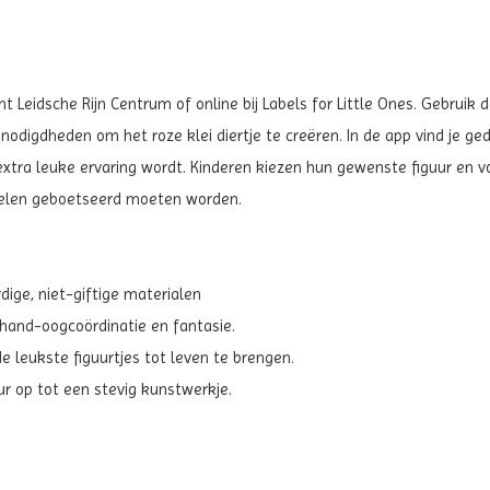
ht Leidsche Rijn Centrum of online bij Labels for Little Ones. Gebrui
enodigdheden om het roze klei diertje te creëren. In de app vind je g
extra leuke ervaring wordt. Kinderen kiezen hun gewenste figuur en 
delen geboetseerd moeten worden.
ge, niet-giftige materialen
 hand-oogcoördinatie en fantasie.
 leukste figuurtjes tot leven te brengen.
ur op tot een stevig kunstwerkje.