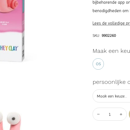
bijbehorende app om
benodigdheden om he
Lees de volledige p
SKU:
9902260
Maak een keu
OS
persoonlijke 