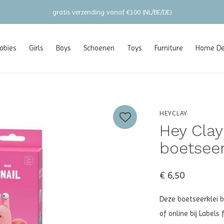
gratis verzending vanaf €100 (NL/BE/DE)
abies
Girls
Boys
Schoenen
Toys
Furniture
Home Dec
HEYCLAY
Hey Clay
boetseer
€ 6,50
Deze boetseerklei b
of online bij Labels