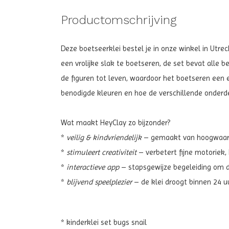
Productomschrijving
Deze boetseerklei bestel je in onze winkel in Utrec
een vrolijke slak te boetseren, de set bevat alle b
de figuren tot leven, waardoor het boetseren een 
benodigde kleuren en hoe de verschillende onder
Wat maakt HeyClay zo bijzonder?
*
veilig & kindvriendelijk
– gemaakt van hoogwaardi
*
stimuleert creativiteit
– verbetert fijne motoriek,
*
interactieve app
– stapsgewijze begeleiding om de
*
blijvend speelplezier
– de klei droogt binnen 24 u
* kinderklei set bugs snail