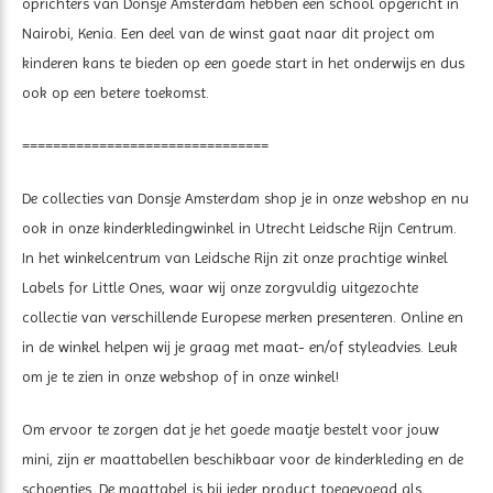
oprichters van Donsje Amsterdam hebben een school opgericht in
Nairobi, Kenia. Een deel van de winst gaat naar dit project om
kinderen kans te bieden op een goede start in het onderwijs en dus
ook op een betere toekomst.
================================
De collecties van Donsje Amsterdam shop je in onze webshop en nu
ook in onze kinderkledingwinkel in Utrecht Leidsche Rijn Centrum.
In het winkelcentrum van Leidsche Rijn zit onze prachtige winkel
Labels for Little Ones, waar wij onze zorgvuldig uitgezochte
collectie van verschillende Europese merken presenteren. Online en
in de winkel helpen wij je graag met maat- en/of styleadvies. Leuk
om je te zien in onze webshop of in onze winkel!
Om ervoor te zorgen dat je het goede maatje bestelt voor jouw
mini, zijn er maattabellen beschikbaar voor de kinderkleding en de
schoentjes. De maattabel is bij ieder product toegevoegd als