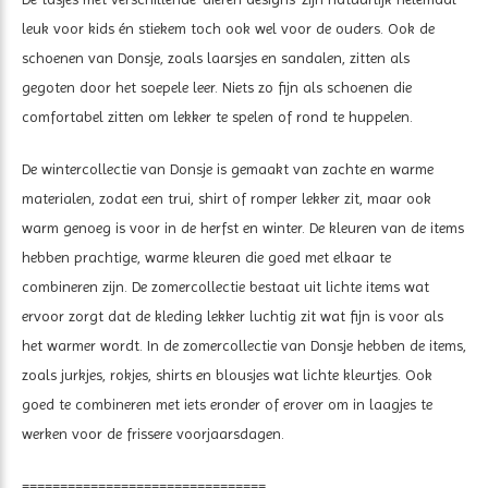
leuk voor kids én stiekem toch ook wel voor de ouders. Ook de
schoenen van Donsje, zoals laarsjes en sandalen, zitten als
gegoten door het soepele leer. Niets zo fijn als schoenen die
comfortabel zitten om lekker te spelen of rond te huppelen.
De wintercollectie van Donsje is gemaakt van zachte en warme
materialen, zodat een trui, shirt of romper lekker zit, maar ook
warm genoeg is voor in de herfst en winter. De kleuren van de items
hebben prachtige, warme kleuren die goed met elkaar te
combineren zijn. De zomercollectie bestaat uit lichte items wat
ervoor zorgt dat de kleding lekker luchtig zit wat fijn is voor als
het warmer wordt. In de zomercollectie van Donsje hebben de items,
zoals jurkjes, rokjes, shirts en blousjes wat lichte kleurtjes. Ook
goed te combineren met iets eronder of erover om in laagjes te
werken voor de frissere voorjaarsdagen.
================================