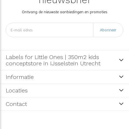
Ontvang de nieuwste aanbiedingen en promoties
Abonneer
Labels for Little Ones | 350m2 kids
conceptstore in IJsselstein Utrecht
Informatie
Locaties
Contact