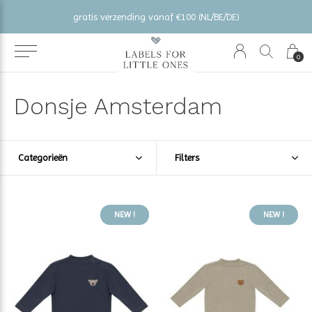
gratis verzending vanaf €100 (NL/BE/DE)
0
Donsje Amsterdam
Categorieën
Filters
NEW !
NEW !