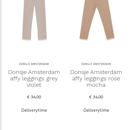
DONSJE AMSTERDAM
DONSJE AMSTERDAM
Donsje Amsterdam
Donsje Amsterdam
affy leggings grey
affy leggings rose
violet
mocha
€ 34,00
€ 34,00
Deliverytime
Deliverytime