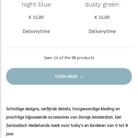
night blue
dusty green
€ 15,00
€ 15,00
Deliverytime
Deliverytime
Seen 24 of the 98 products
TOON MEER
Schattige designs, verfijnde details, hoogwaardige kleding en
prachtige bijpassende accessoires van Donsje Amsterdam. Een
fantastisch Nederlands merk voor baby's en kinderen van 0 tot 8
jaar.