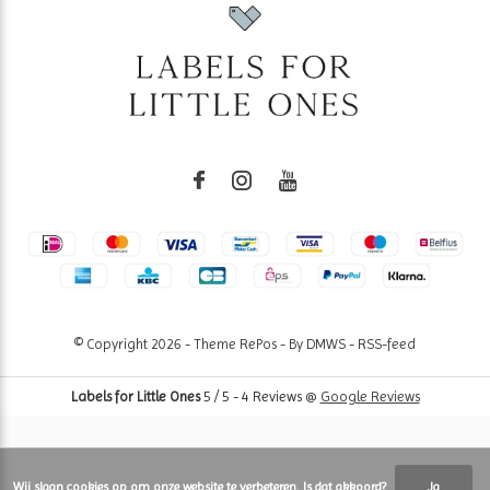
© Copyright
2026
- Theme RePos - By
DMWS
-
RSS-feed
Labels for Little Ones
5
/
5
-
4
Reviews @
Google Reviews
Wij slaan cookies op om onze website te verbeteren. Is dat akkoord?
Ja