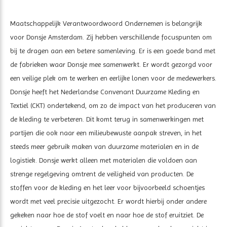
Maatschappelijk Verantwoordwoord Ondernemen is belangrijk
voor Donsje Amsterdam. Zij hebben verschillende focuspunten om
bij te dragen aan een betere samenleving. Er is een goede band met
de fabrieken waar Donsje mee samenwerkt. Er wordt gezorgd voor
een veilige plek om te werken en eerlijke lonen voor de medewerkers.
Donsje heeft het Nederlandse Convenant Duurzame Kleding en
Textiel (CKT) ondertekend, om zo de impact van het produceren van
de kleding te verbeteren. Dit komt terug in samenwerkingen met
partijen die ook naar een milieubewuste aanpak streven, in het
steeds meer gebruik maken van duurzame materialen en in de
logistiek. Donsje werkt alleen met materialen die voldoen aan
strenge regelgeving omtrent de veiligheid van producten. De
stoffen voor de kleding en het leer voor bijvoorbeeld schoentjes
wordt met veel precisie uitgezocht. Er wordt hierbij onder andere
gekeken naar hoe de stof voelt en naar hoe de stof eruitziet. De