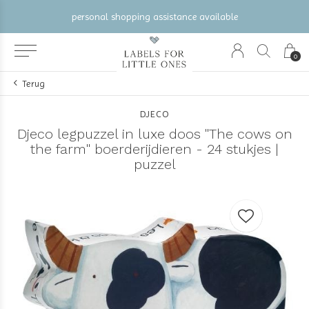
e
gratis verzending vanaf €100 (NL/BE/DE)
0
Terug
DJECO
Djeco legpuzzel in luxe doos "The cows on
the farm" boerderijdieren - 24 stukjes |
puzzel