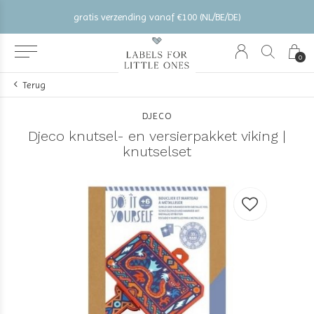
gratis verzending vanaf €100 (NL/BE/DE)
0
Terug
DJECO
Djeco knutsel- en versierpakket viking |
knutselset