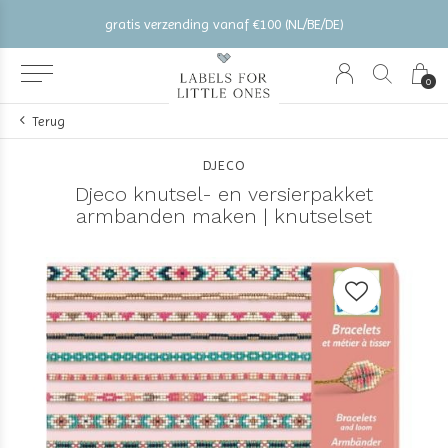
gratis verzending vanaf €100 (NL/BE/DE)
0
Terug
DJECO
Djeco knutsel- en versierpakket
armbanden maken | knutselset