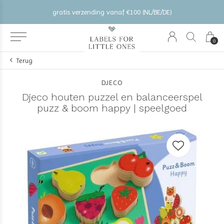
gratis verzending vanaf €100 (NL/BE/DE)
0
Terug
DJECO
Djeco houten puzzel en balanceerspel
puzz & boom happy | speelgoed