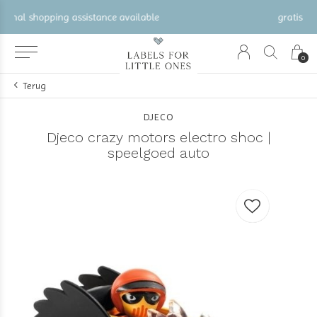
gratis verzending vanaf €100 (NL/BE/DE)
0
Terug
DJECO
Djeco crazy motors electro shoc |
speelgoed auto