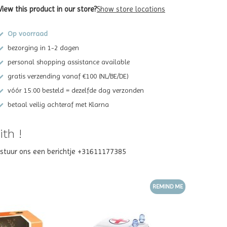
View this product in our store?
Show store locations
Op voorraad
bezorging in 1-2 dagen
personal shopping assistance available
gratis verzending vanaf €100 (NL/BE/DE)
vóór 15:00 besteld = dezelfde dag verzonden
betaal veilig achteraf met Klarna
th !
? stuur ons een berichtje +31611177385
REMIND ME