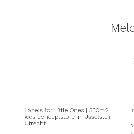
Meld
Labels for Little Ones | 350m2
I
kids conceptstore in IJsselstein
Utrecht
Ov