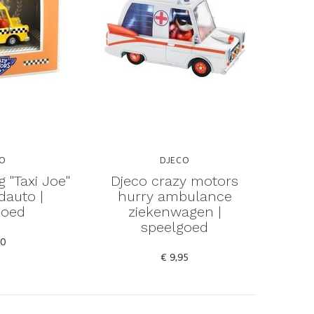
CO
DJECO
g "Taxi Joe"
Djeco crazy motors
dauto |
hurry ambulance
goed
ziekenwagen |
speelgoed
50
€ 9,95