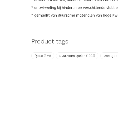
* unieke ontwerpen, aandacht voor details en cre
* ontwikkeling bij kinderen op verschillende vla
* gemaakt van duurzame materialen van hoge kwal
Product tags
Djeco
(274)
duurzaam spelen
(1005)
speelgo