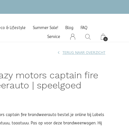
o & Lifestyle
Summer Sale!
Blog
FAQ
Service
0
TERUG NAAR OVERZICHT
azy motors captain fire
erauto | speelgoed
rs captain fire brandweerauto bestel je online bij Labels
aatuuu, taaatuuu. Pas op voor deze brandweerwagen. Hij