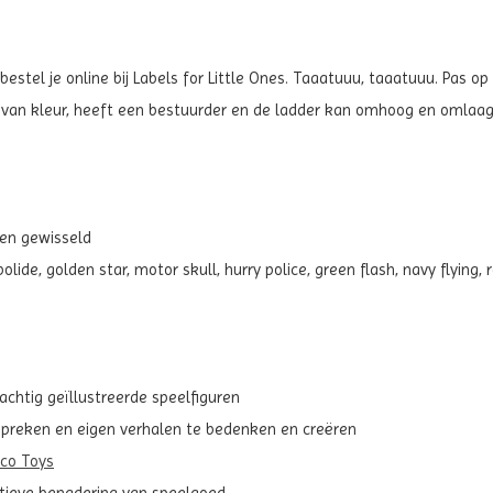
estel je online bij Labels for Little Ones. Taaatuuu, taaatuuu. Pas 
van kleur, heeft een bestuurder en de ladder kan omhoog en omlaag. 
den gewisseld
olide, golden star, motor skull, hurry police, green flash, navy flying,
rachtig geïllustreerde speelfiguren
 spreken en eigen verhalen te bedenken en creëren
eco Toys