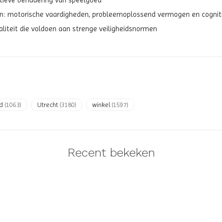
atieve benadering van speelgoed
kken: motorische vaardigheden, probleemoplossend vermogen en cognit
iteit die voldoen aan strenge veiligheidsnormen
ed
(1063)
Utrecht
(3180)
winkel
(1597)
Recent bekeken