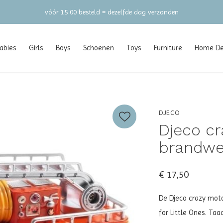
vóór 15:00 besteld = dezelfde dag verzonden
abies
Girls
Boys
Schoenen
Toys
Furniture
Home Dec
DJECO
Djeco cr
brandwe
€ 17,50
De Djeco crazy moto
for Little Ones. Ta