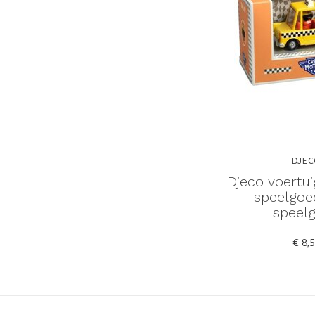
DJE
Djeco voertui
speelgoe
speel
€ 8,