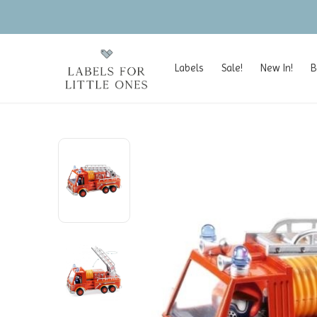
Labels
Sale!
New In!
B