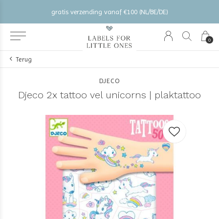
gratis verzending vanaf €100 (NL/BE/DE)
0
Terug
DJECO
Djeco 2x tattoo vel unicorns | plaktattoo