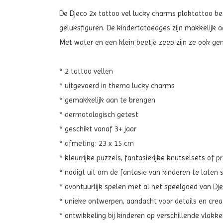
De Djeco 2x tattoo vel lucky charms plaktattoo bes
geluksfiguren. De kindertatoeages zijn makkelijk 
Met water en een klein beetje zeep zijn ze ook gem
* 2 tattoo vellen
* uitgevoerd in thema lucky charms
* gemakkelijk aan te brengen
* dermatologisch getest
* geschikt vanaf 3+ jaar
* afmeting: 23 x 15 cm
* kleurrijke puzzels, fantasierijke knutselsets of p
* nodigt uit om de fantasie van kinderen te laten
* avontuurlijk spelen met al het speelgoed van
Dj
* unieke ontwerpen, aandacht voor details en cre
* ontwikkeling bij kinderen op verschillende vla