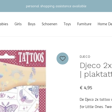
gratis verzending vanaf €100 (NL/BE/DE)
abies
Girls
Boys
Schoenen
Toys
Furniture
Home Dec
DJECO
Djeco 2x
| plaktat
€ 4,95
De Djeco 2x tattoo v
for Little Ones. Tw