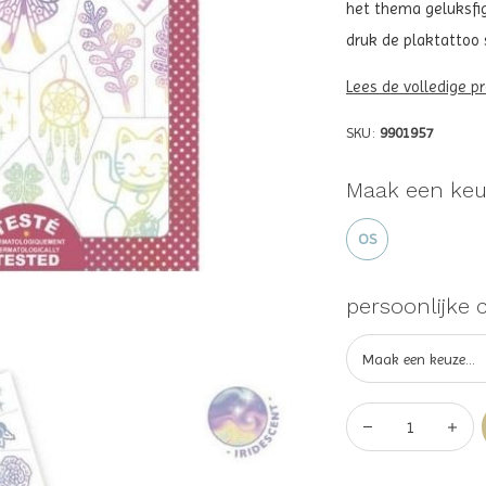
het thema geluksfig
druk de plaktattoo 
Lees de volledige p
SKU:
9901957
Maak een keu
OS
persoonlijke 