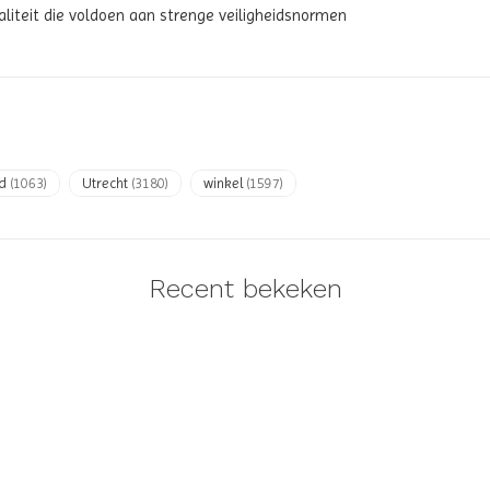
iteit die voldoen aan strenge veiligheidsnormen
ed
(1063)
Utrecht
(3180)
winkel
(1597)
Recent bekeken