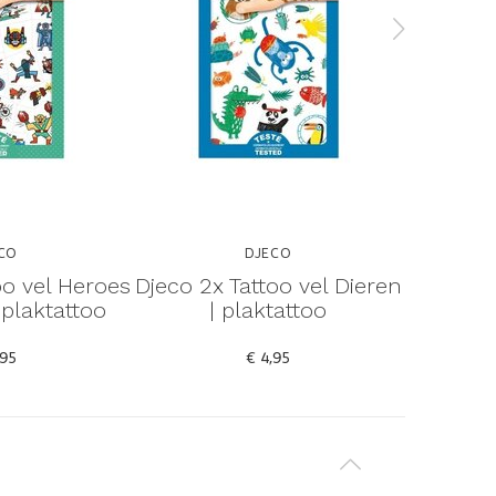
CO
DJECO
oo vel Heroes
Djeco 2x Tattoo vel Dieren
Djeco 2
| plaktattoo
| plaktattoo
Swee
,95
€ 4,95