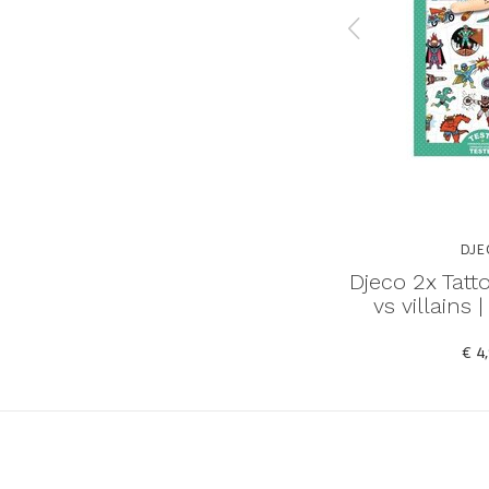
DJECO
DJE
el Mini
Djeco 2x tattoo vel
Djeco 2x Tatt
ttoo
regenboog | plaktattoo
vs villains 
€ 4,95
€ 4