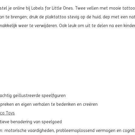
tel je online bij Labels for Little Ones. Twee vellen met mooie tatto
aan te brengen; druk de plaktattoo stevig op de huid, dep met een na
akkelijk weer te verwijderen. Ook leuk om uit te delen na een kinder
rachtig geïllustreerde speelfiguren
 spreken en eigen verhalen te bedenken en creëren
eco Toys
atieve benadering van speelgoed
kken: motorische vaardigheden, probleemoplossend vermogen en cognit