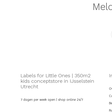
Meld
Labels for Little Ones | 350m2
I
kids conceptstore in IJsselstein
Utrecht
Ov
C
7 dagen per week open | shop online 24/7
B
R