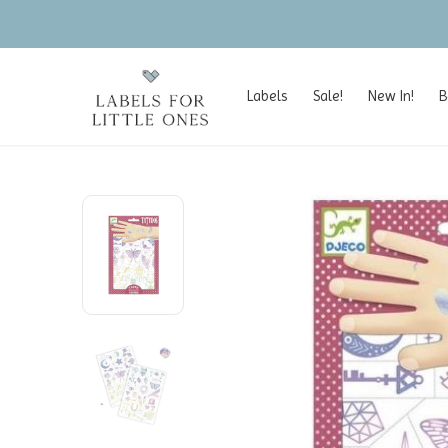
Labels
Sale!
New In!
B