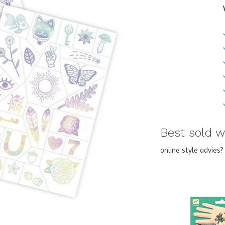
Best sold wi
online style advies