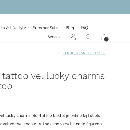
o & Lifestyle
Summer Sale!
Blog
FAQ
Service
0
TERUG NAAR OVERZICHT
 tattoo vel lucky charms
too
el lucky charms plaktattoo bestel je online bij Labels
ee vellen met mooie tattoos van verschillende figuren in