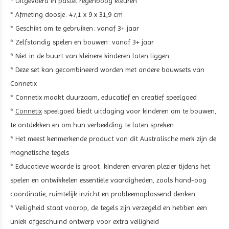
* Uitgevoerd in pastel regenboog kleuren
* Afmeting doosje: 47,1 x 9 x 31,9 cm
* Geschikt om te gebruiken: vanaf 3+ jaar
* Zelfstandig spelen en bouwen: vanaf 3+ jaar
* Niet in de buurt van kleinere kinderen laten liggen
* Deze set kan gecombineerd worden met andere bouwsets van
Connetix
* Connetix maakt duurzaam, educatief en creatief speelgoed
*
Connetix
speelgoed biedt uitdaging voor kinderen om te bouwen,
te ontdekken en om hun verbeelding te laten spreken
* Het meest kenmerkende product van dit Australische merk zijn de
magnetische tegels
* Educatieve waarde is groot: kinderen ervaren plezier tijdens het
spelen en ontwikkelen essentiële vaardigheden, zoals hand-oog
coördinatie, ruimtelijk inzicht en probleemoplossend denken
* Veiligheid staat voorop, de tegels zijn verzegeld en hebben een
uniek afgeschuind ontwerp voor extra veiligheid