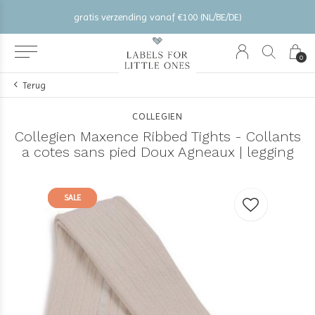
gratis verzending vanaf €100 (NL/BE/DE)
0
Terug
COLLEGIEN
Collegien Maxence Ribbed Tights - Collants
a cotes sans pied Doux Agneaux | legging
SALE
SALE