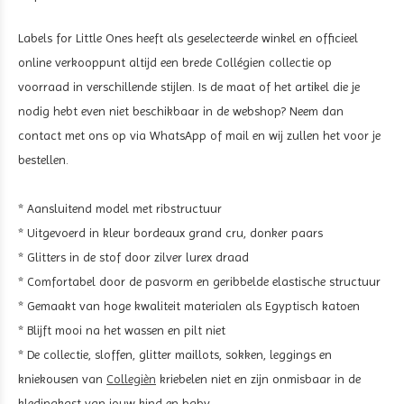
Labels for Little Ones heeft als geselecteerde winkel en officieel
online verkooppunt altijd een brede Collégien collectie op
voorraad in verschillende stijlen. Is de maat of het artikel die je
nodig hebt even niet beschikbaar in de webshop? Neem dan
contact met ons op via WhatsApp of mail en wij zullen het voor je
bestellen.
* Aansluitend model met ribstructuur
* Uitgevoerd in kleur bordeaux grand cru, donker paars
* Glitters in de stof door zilver lurex draad
* Comfortabel door de pasvorm en geribbelde elastische structuur
* Gemaakt van hoge kwaliteit materialen als Egyptisch katoen
* Blijft mooi na het wassen en pilt niet
* De collectie, sloffen, glitter maillots, sokken, leggings en
kniekousen van
Collegièn
kriebelen niet en zijn onmisbaar in de
kledingkast van jouw kind en baby