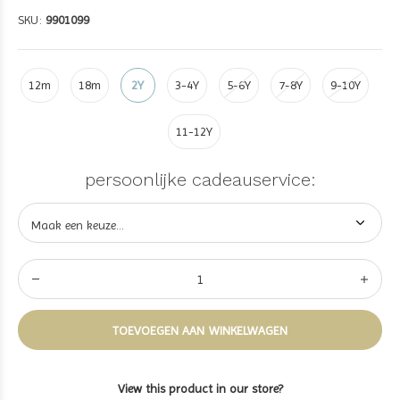
SKU:
9901099
12m
18m
2Y
3-4Y
5-6Y
7-8Y
9-10Y
11-12Y
persoonlijke cadeauservice:
TOEVOEGEN AAN WINKELWAGEN
View this product in our store?