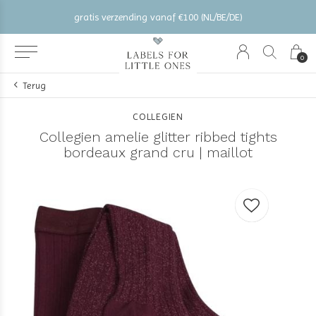
gratis verzending vanaf €100 (NL/BE/DE)
0
Terug
COLLEGIEN
Collegien amelie glitter ribbed tights
bordeaux grand cru | maillot