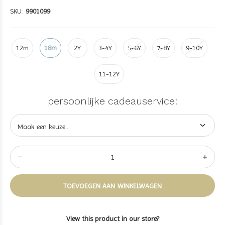
SKU:
9901099
12m
18m
2Y
3-4Y
5-6Y
7-8Y
9-10Y
11-12Y
persoonlijke cadeauservice:
TOEVOEGEN AAN WINKELWAGEN
View this product in our store?