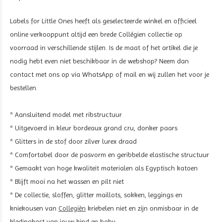
Labels for Little Ones heeft als geselecteerde winkel en officieel
online verkooppunt altijd een brede Collégien collectie op
voorraad in verschillende stijlen. Is de maat of het artikel die je
nodig hebt even niet beschikbaar in de webshop? Neem dan
contact met ons op via WhatsApp of mail en wij zullen het voor je
bestellen.
* Aansluitend model met ribstructuur
* Uitgevoerd in kleur bordeaux grand cru, donker paars
* Glitters in de stof door zilver lurex draad
* Comfortabel door de pasvorm en geribbelde elastische structuur
* Gemaakt van hoge kwaliteit materialen als Egyptisch katoen
* Blijft mooi na het wassen en pilt niet
* De collectie, sloffen, glitter maillots, sokken, leggings en
kniekousen van
Collegièn
kriebelen niet en zijn onmisbaar in de
kledingkast van jouw kind en baby