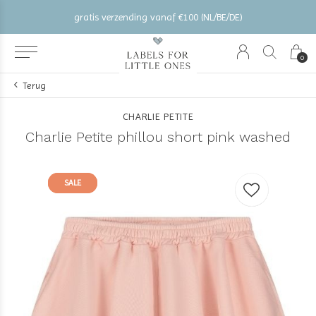
gratis verzending vanaf €100 (NL/BE/DE)
0
Terug
CHARLIE PETITE
Charlie Petite phillou short pink washed
SALE
SALE