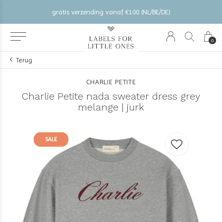
gratis verzending vanaf €100 (NL/BE/DE)
0
Terug
CHARLIE PETITE
Charlie Petite nada sweater dress grey
melange | jurk
SALE
SALE