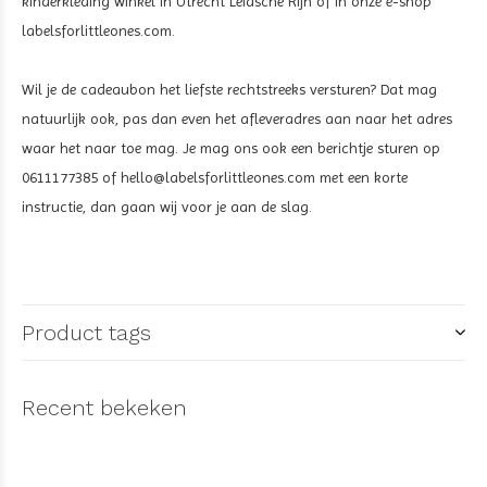
kinderkleding winkel in Utrecht Leidsche Rijn of in onze e-shop
labelsforlittleones.com.
Wil je de cadeaubon het liefste rechtstreeks versturen? Dat mag
natuurlijk ook, pas dan even het afleveradres aan naar het adres
waar het naar toe mag. Je mag ons ook een berichtje sturen op
0611177385 of
hello@labelsforlittleones.com
met een korte
instructie, dan gaan wij voor je aan de slag.
Product tags
Recent bekeken