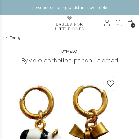
personal shopping assistance available
0
Terug
BYMELO
ByMelo oorbellen panda | sieraad