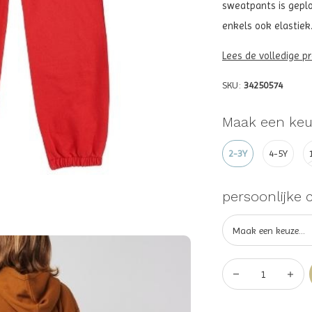
sweatpants is geploo
enkels ook elastiek.
Lees de volledige p
SKU:
34250574
Maak een keu
2-3Y
4-5Y
persoonlijke 