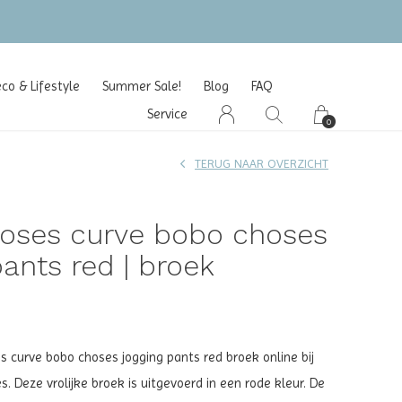
o & Lifestyle
Summer Sale!
Blog
FAQ
Service
0
TERUG NAAR OVERZICHT
oses curve bobo choses
pants red | broek
 curve bobo choses jogging pants red broek online bij
es. Deze vrolijke broek is uitgevoerd in een rode kleur. De