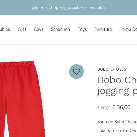
gratis verzending vanaf €100 (NL/BE/DE)
abies
Girls
Boys
Schoenen
Toys
Furniture
Home Dec
BOBO CHOSES
Bobo Ch
jogging 
€ 36,00
€ 60,00
Shop de Bobo Choses
Labels for Little On