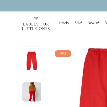
Labels
Sale!
New In!
B
SALE