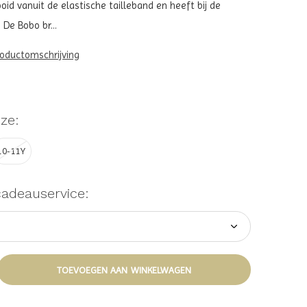
id vanuit de elastische tailleband en heeft bij de
 De Bobo br...
roductomschrijving
ze:
10-11Y
cadeauservice:
TOEVOEGEN AAN WINKELWAGEN