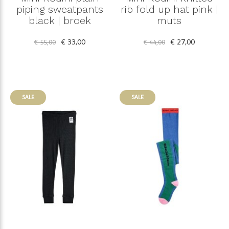
piping sweatpants
rib fold up hat pink |
black | broek
muts
€ 33,00
€ 27,00
€ 55,00
€ 44,00
SALE
SALE