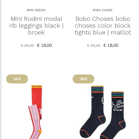
MINI RODINI
BOBO CHOSES
Mini Rodini modal
Bobo Choses bobo
rib leggings black |
choses color block
broek
tights blue | maillot
€ 18,00
€ 18,00
€ 30,00
€ 30,00
SALE
SALE