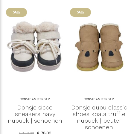
SALE
SALE
DONSJE AMSTERDAM
DONSJE AMSTERDAM
Donsje sicco
Donsje dubu classic
sneakers navy
shoes koala truffle
nubuck | schoenen
nubuck | peuter
schoenen
€ 78,00
€ 129,00