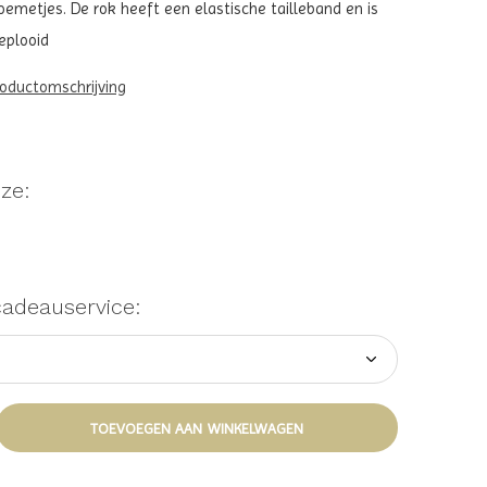
oemetjes. De rok heeft een elastische tailleband en is
eplooid
roductomschrijving
ze:
cadeauservice:
TOEVOEGEN AAN WINKELWAGEN