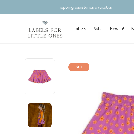
Labels
Sale!
New In!
B
SALE