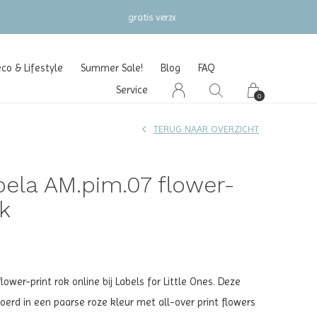
o & Lifestyle
Summer Sale!
Blog
FAQ
Service
0
TERUG NAAR OVERZICHT
la AM.pim.07 flower-
ok
ower-print rok online bij Labels for Little Ones. Deze
evoerd in een paarse roze kleur met all-over print flowers