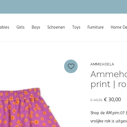
gratis verzending vanaf €100 (NL/BE/DE)
abies
Girls
Boys
Schoenen
Toys
Furniture
Home Dec
AMMEHOELA
Ammehoe
print | r
€ 30,00
€ 49,95
Shop de AM.pim.07 fl
vrolijke rok is uitg