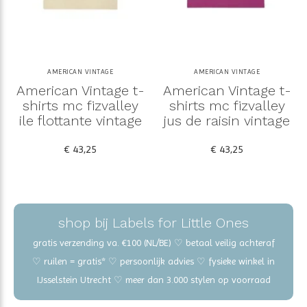
AMERICAN VINTAGE
AMERICAN VINTAGE
American Vintage t-
American Vintage t-
shirts mc fizvalley
shirts mc fizvalley
ile flottante vintage
jus de raisin vintage
€ 43,25
€ 43,25
shop bij Labels for Little Ones
gratis verzending va. €100 (NL/BE) ♡ betaal veilig achteraf
♡ ruilen = gratis* ♡ persoonlijk advies ♡ fysieke winkel in
IJsselstein Utrecht ♡ meer dan 3.000 stylen op voorraad