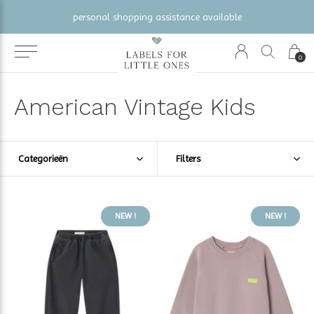
gratis verzending vanaf €100 (NL/BE/DE)
0
American Vintage Kids
Categorieën
Filters
NEW !
NEW !