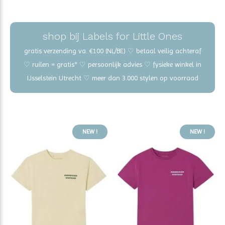
shop bij Labels for Little Ones
gratis verzending va. €100 (NL/BE) ♡ betaal veilig achteraf
♡ ruilen = gratis* ♡ persoonlijk advies ♡ fysieke winkel in
IJsselstein Utrecht ♡ meer dan 3.000 stylen op voorraad
NEW !
NEW !