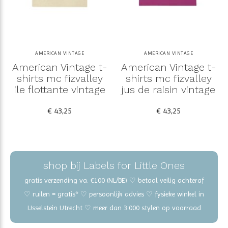
AMERICAN VINTAGE
AMERICAN VINTAGE
American Vintage t-
American Vintage t-
shirts mc fizvalley
shirts mc fizvalley
ile flottante vintage
jus de raisin vintage
€ 43,25
€ 43,25
shop bij Labels for Little Ones
gratis verzending va. €100 (NL/BE) ♡ betaal veilig achteraf
♡ ruilen = gratis* ♡ persoonlijk advies ♡ fysieke winkel in
IJsselstein Utrecht ♡ meer dan 3.000 stylen op voorraad