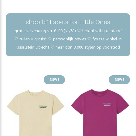
shop bij Labels for Little Ones
gratis verzending va. €100 (NL/BE) ♡ betaal veilig achteraf
♡ ruilen = gratis* ♡ persoonlijk advies ♡ fysieke winkel in
IJsselstein Utrecht ♡ meer dan 3.000 stylen op voorraad
NEW !
NEW !