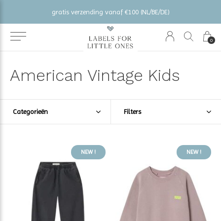
gratis verzending vanaf €100 (NL/BE/DE)
0
American Vintage Kids
Categorieën
Filters
NEW !
NEW !