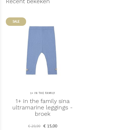
Recent bekeken
SALE
1+ IN THE FAMILY
1+ in the family sina
ultramarine leggings -
broek
€ 15,00
€ 29,99