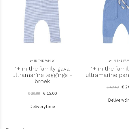
1+ IN THE FAMILY
1+ IN THE FAM
1+ in the family gava
1+ in the famil
ultramarine leggings -
ultramarine pan
broek
€ 24
€ 47,49
€ 15,00
€ 29,99
Deliveryt
Deliverytime