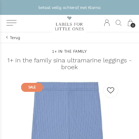
betaal veilig achteraf met Klarna
0
Terug
1+ IN THE FAMILY
1+ in the family sina ultramarine leggings -
broek
SALE
SALE