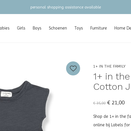
personal shopping assistance available
abies
Girls
Boys
Schoenen
Toys
Furniture
Home Dec
1+ IN THE FAMILY
1+ in th
Cotton J
€ 21,00
€ 35,00
Shop de 1+ in the fa
online bij Labels fo