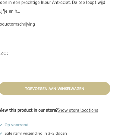
oen in een prachtige kleur Antraciet. De tee loopt wijd
jfje en h...
roductomschrijving
ze:
TOEVOEGEN AAN WINKELWAGEN
View this product in our store?
Show store locations
Op voorraad
Sale item! verzending in 3-5 dagen