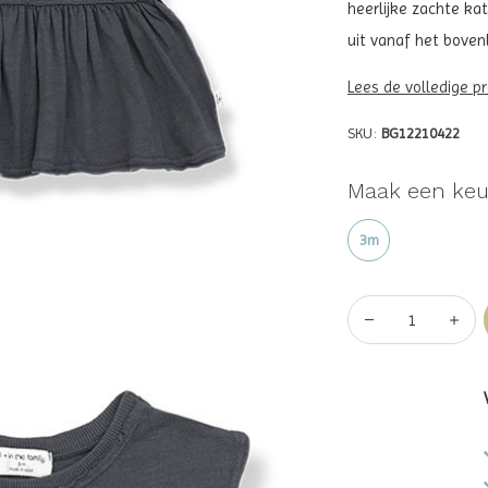
heerlijke zachte kat
uit vanaf het bovenli
Lees de volledige p
SKU:
BG12210422
Maak een keu
3m