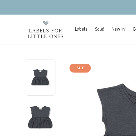
Labels
Sale!
New In!
B
SALE