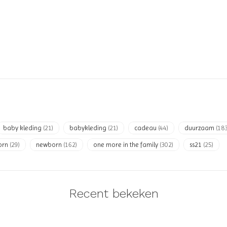
baby kleding
(21)
babykleding
(21)
cadeau
(44)
duurzaam
(183
orn
(29)
newborn
(162)
one more in the family
(302)
ss21
(25)
Recent bekeken