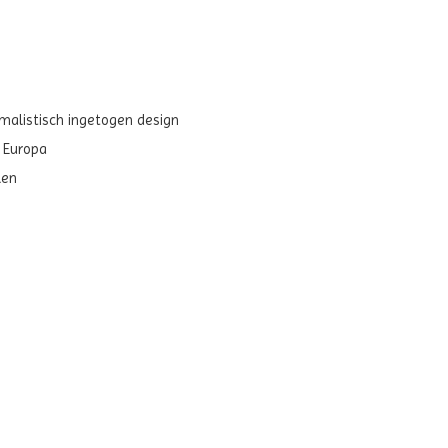
imalistisch ingetogen design
 Europa
len