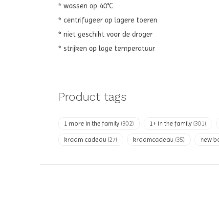
* wassen op 40°C
* centrifugeer op lagere toeren
* niet geschikt voor de droger
* strijken op lage temperatuur
Product tags
1 more in the family
(302)
1+ in the family
(301)
kraam cadeau
(27)
kraamcadeau
(35)
new b