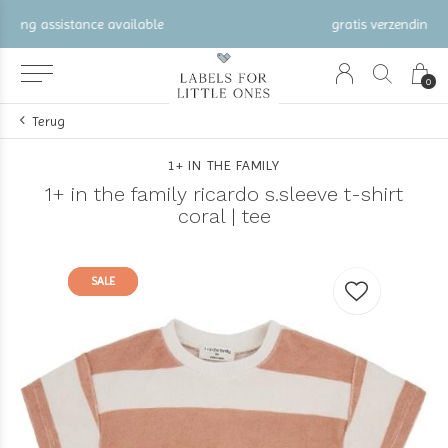
gratis verzending vanaf €100 (NL/BE/DE)
0
Terug
1+ IN THE FAMILY
1+ in the family ricardo s.sleeve t-shirt
coral | tee
SALE
SALE