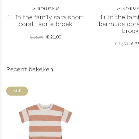
1+ IN THE FAMILY
1+ IN THE FAM
1+ in the family sara short
1+ in the fami
coral | korte broek
bermuda coral
broek
€ 21,00
€ 35,00
€ 23
€ 37,50
Recent bekeken
SALE