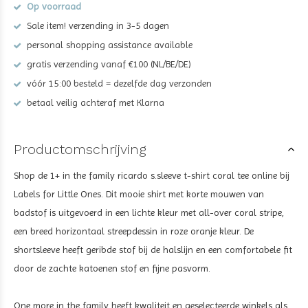
Op voorraad
Sale item! verzending in 3-5 dagen
personal shopping assistance available
gratis verzending vanaf €100 (NL/BE/DE)
vóór 15:00 besteld = dezelfde dag verzonden
betaal veilig achteraf met Klarna
Productomschrijving
Shop de
1+ in the family ricardo s.sleeve t-shirt coral tee
online bij
Labels for Little Ones. Dit mooie shirt met korte mouwen van
badstof is uitgevoerd in een lichte kleur met all-over
coral
stripe,
een breed horizontaal streepdessin in roze oranje kleur. De
shortsleeve heeft geribde stof bij de halslijn en een comfortabele fit
door de zachte katoenen stof en fijne pasvorm.
One more in the family heeft kwaliteit en geselecteerde winkels als