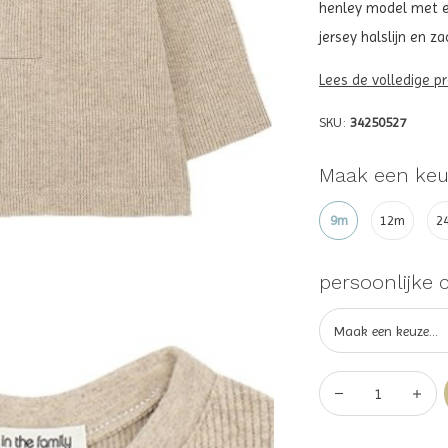
henley model met ee
jersey halslijn en zac
Lees de volledige p
SKU:
34250527
Maak een keu
9m
12m
2
persoonlijke 