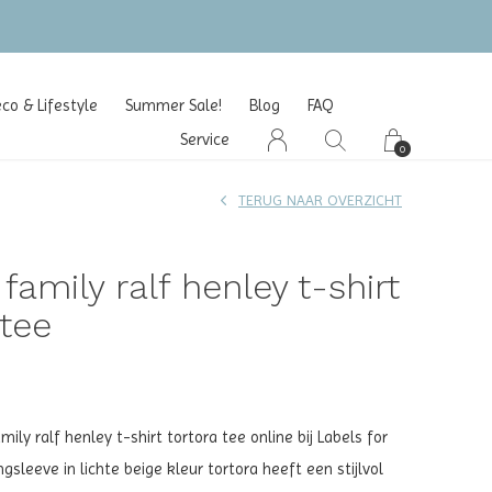
o & Lifestyle
Summer Sale!
Blog
FAQ
Service
0
TERUG NAAR OVERZICHT
 family ralf henley t-shirt
 tee
mily ralf henley t-shirt tortora tee online bij Labels for
ngsleeve in lichte beige kleur tortora heeft een stijlvol