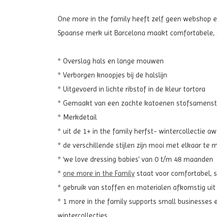
One more in the family heeft zelf geen webshop en 
Spaanse merk uit Barcelona maakt comfortabele, st
* Overslag hals en lange mouwen
* Verborgen knoopjes bij de halslijn
* Uitgevoerd in lichte ribstof in de kleur tortora
* Gemaakt van een zachte katoenen stofsamenste
* Merkdetail
* uit de 1+ in the family herfst- wintercollectie 
* de verschillende stijlen zijn mooi met elkaar te
* ‘we love dressing babies’ van 0 t/m 48 maanden
*
one more in the Family
staat voor comfortabel, sti
* gebruik van stoffen en materialen afkomstig ui
* 1 more in the family supports small businesses 
wintercollecties