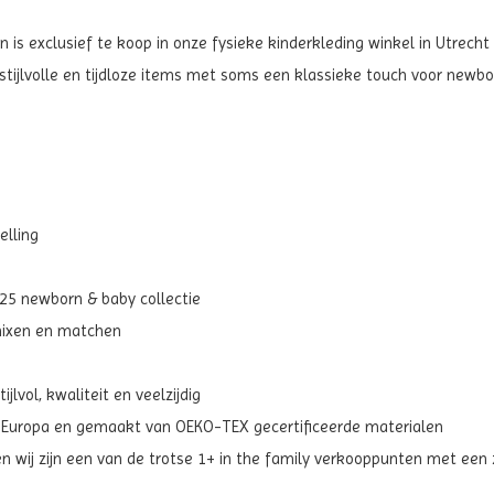
is exclusief te koop in onze fysieke kinderkleding winkel in Utrecht 
ijlvolle en tijdloze items met soms een klassieke touch voor newbo
lling
aw25 newborn & baby collectie
 mixen en matchen
jlvol, kwaliteit en veelzijdig
t Europa en gemaakt van OEKO-TEX gecertificeerde materialen
en wij zijn een van de trotse 1+ in the family verkooppunten met ee