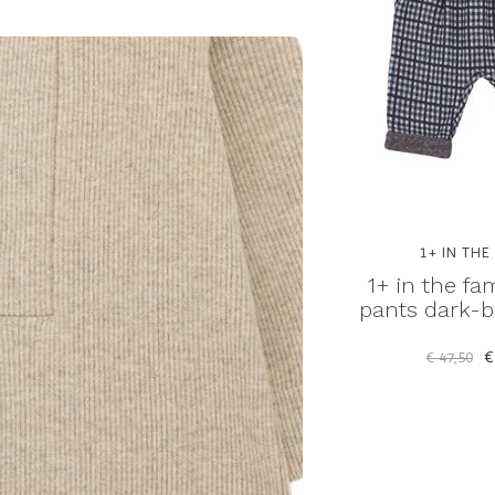
1+ IN THE
1+ in the fa
pants dark-b
€
€ 47,50