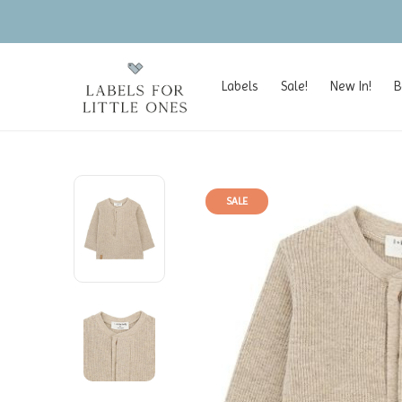
Labels
Sale!
New In!
B
SALE