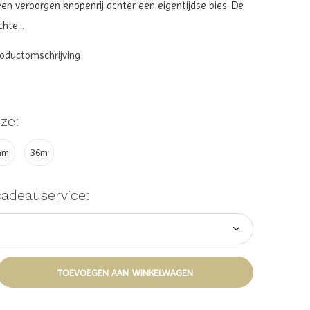
n verborgen knopenrij achter een eigentijdse bies. De
hte...
roductomschrijving
ze:
4m
36m
cadeauservice:
TOEVOEGEN AAN WINKELWAGEN