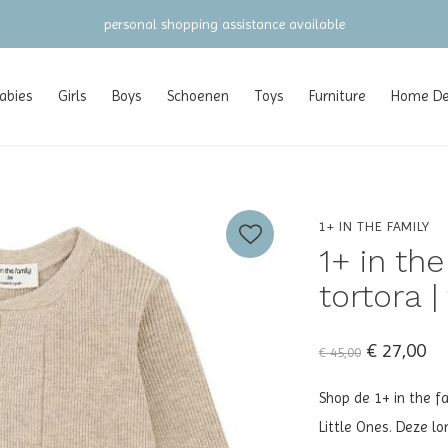
gratis verzending vanaf €100 (NL/BE/DE)
abies
Girls
Boys
Schoenen
Toys
Furniture
Home Dec
1+ IN THE FAMILY
1+ in the
tortora |
€ 27,00
€ 45,00
Shop de 1+ in the fa
Little Ones. Deze lo