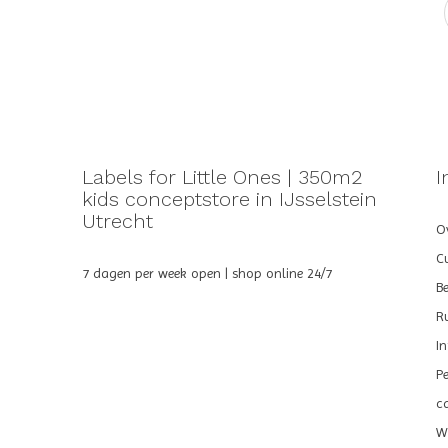
Labels for Little Ones | 350m2
I
kids conceptstore in IJsselstein
Utrecht
Ov
C
7 dagen per week open | shop online 24/7
B
R
I
P
c
We