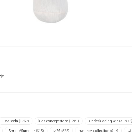
kje
IJsselstein
(1767)
kids conceptstore
(1281)
kinderkleding winkel
(978
Spring/Summer
(615)
ss26
(828)
summer collection
(617)
Ut