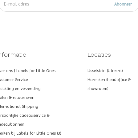
Abonneer
nformatie
Locaties
er ons | Labels for Little Ones
IJsselstein (Utrecht)
ustomer Service
Harmelen (headoffice &
estelling en verzending
showroom)
uilen & retourneren
nternational Shipping
ersoonlijke cadeauservice &
adeaubonnen
rken bij Labels for Little Ones (3)