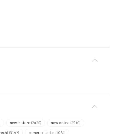
)
new in store
(2426)
now online
(2510)
recht
(3147)
zomer collectie
(1084)