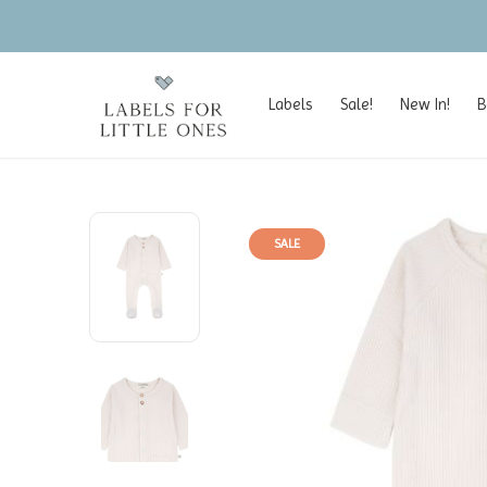
Labels
Sale!
New In!
B
SALE