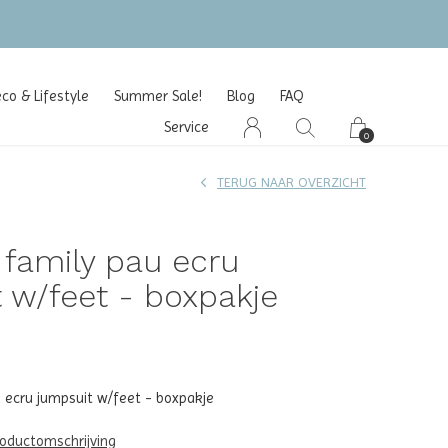
o & Lifestyle
Summer Sale!
Blog
FAQ
Service
0
TERUG NAAR OVERZICHT
e family pau ecru
 w/feet - boxpakje
u ecru jumpsuit w/feet - boxpakje
roductomschrijving