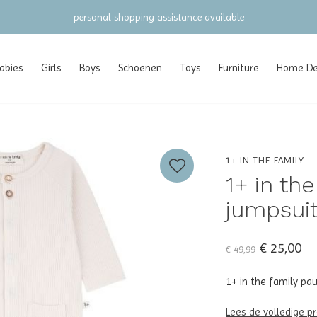
personal shopping assistance available
abies
Girls
Boys
Schoenen
Toys
Furniture
Home Dec
1+ IN THE FAMILY
1+ in th
jumpsuit
€ 25,00
€ 49,99
1+ in the family pa
Lees de volledige p