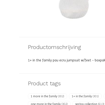
Productomschrijving
1+ in the family pau ecru jumpsuit w/feet - boxpa
Product tags
1 more in the family
(302)
1+ in the family
(301)
one more in the family
(302)
spring collection
(613)