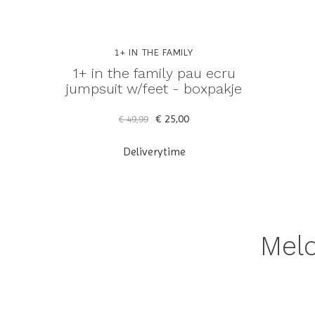
1+ IN THE FAMILY
1+ in the family pau ecru
jumpsuit w/feet - boxpakje
€ 25,00
€ 49,99
Deliverytime
Meld