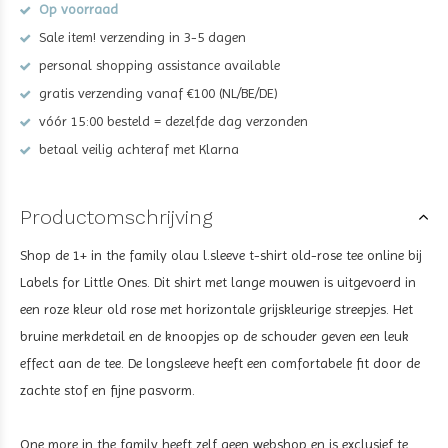
Op voorraad
Sale item! verzending in 3-5 dagen
personal shopping assistance available
gratis verzending vanaf €100 (NL/BE/DE)
vóór 15:00 besteld = dezelfde dag verzonden
betaal veilig achteraf met Klarna
Productomschrijving
Shop de
1+ in the family olau l.sleeve t-shirt old-rose tee on
line bij
Labels for Little Ones. Dit shirt met lange mouwen is uitgevoerd in
een roze kleur
old rose
met horizontale grijskleurige streepjes. Het
bruine merkdetail en de knoopjes op de schouder geven een leuk
effect aan de tee. De longsleeve heeft een comfortabele fit door de
zachte stof en fijne pasvorm.
One more in the family heeft zelf geen webshop en is exclusief te