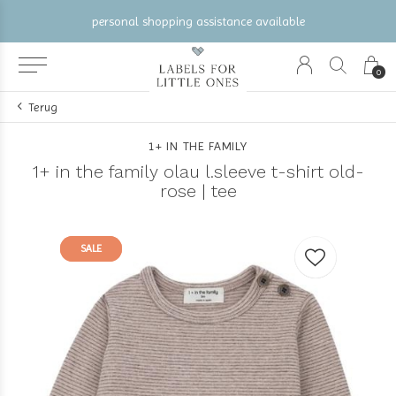
rsonal shopping assistance available
gratis ve
0
Terug
1+ IN THE FAMILY
1+ in the family olau l.sleeve t-shirt old-
rose | tee
SALE
SALE