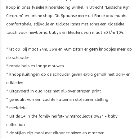
koop in onze fysieke kinderkleding winkel in Utrecht "Leidsche Rijn
Centrum" en online shop. Dit Spaanse merk uit Barcelona maakt
comfortabele, stijlvolle en tijdloze items met soms een klassieke
touch voor newborns, baby’s en kleuters van maat 50 t/m 104.
* let op: bij maat 24m, 36m en 48m zitten er
geen
knoopjes meer op
de schouder
* ronde hals en lange mouwen
* knoopsluitingen op de schouder geven extra gemak met aan- en
uitkleden
* uitgevoerd in
oud roze met all-over strepen print
* gemaakt van een zachte katoenen stofsamenstelling
* merkdetail
* uit de 1+ in the family herfst- wintercollectie aw24 - baby
collection
* de stijlen zijn mooi met elkaar te mixen en matchen