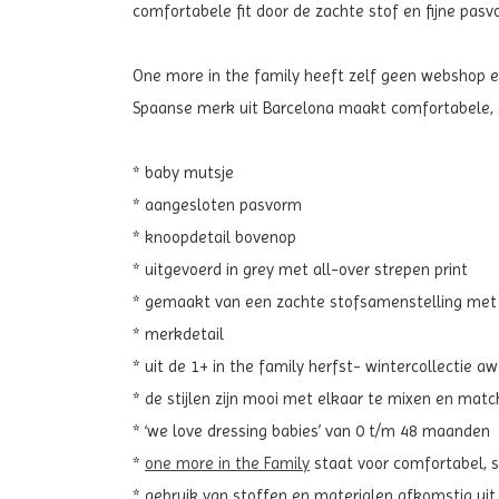
comfortabele fit door de zachte stof en fijne pasv
One more in the family heeft zelf geen webshop en 
Spaanse merk uit Barcelona maakt comfortabele, st
* baby mutsje
* aangesloten pasvorm
* knoopdetail bovenop
* uitgevoerd in
grey met all-over strepen print
* gemaakt van een zachte stofsamenstelling met
* merkdetail
* uit de 1+ in the family herfst- wintercollectie a
* de stijlen zijn mooi met elkaar te mixen en mat
* ‘we love dressing babies’ van 0 t/m 48 maanden
*
one more in the Family
staat voor comfortabel, sti
* gebruik van stoffen en materialen afkomstig ui