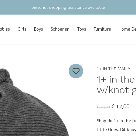
gratis verzending vanaf €100 (NL/BE/DE)
abies
Girls
Boys
Schoenen
Toys
Furniture
Home Dec
1+ IN THE FAMILY
1+ in the
w/knot g
€ 12,00
€ 20,00
Shop de 1+ in the fa
Little Ones. Dit bab