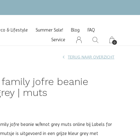
o & Lifestyle
Summer Sale!
Blog
FAQ
Service
0
TERUG NAAR OVERZICHT
 family jofre beanie
rey | muts
mily jofre beanie w/knot grey muts online bij Labels for
ymutsje is uitgevoerd in een grijze kleur grey met