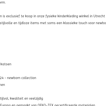
orm.
is exclusief te koop in onze fysieke kinderkleding winkel in Utrecht 
ijlvolle en tijdloze items met soms een klassieke touch voor newbo
 katoen
w24 - newborn collection
chen
jlvol, kwaliteit en veelzijdig
t Europa en gemaakt van OEKO-TEX gecertificeerde materialen