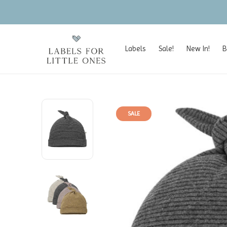
Labels
Sale!
New In!
B
SALE