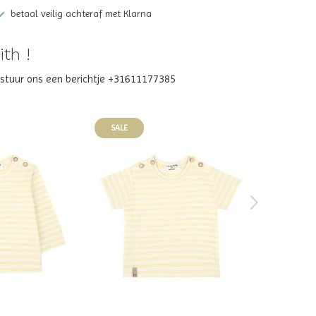
betaal veilig achteraf met Klarna
th !
? stuur ons een berichtje +31611177385
SALE
SALE