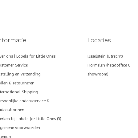
nformatie
Locaties
er ons | Labels for Little Ones
IJsselstein (Utrecht)
ustomer Service
Harmelen (headoffice &
estelling en verzending
showroom)
uilen & retourneren
nternational Shipping
ersoonlijke cadeauservice &
adeaubonnen
rken bij Labels for Little Ones (3)
lgemene voorwaarden
itemap