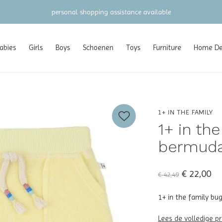
gratis verzending vanaf €100 (NL/BE/DE)
abies
Girls
Boys
Schoenen
Toys
Furniture
Home Dec
1+ IN THE FAMILY
1+ in th
bermuda
€ 22,00
€ 42,49
1+ in the family b
Lees de volledige p