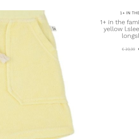
Y
1+ IN THE FAMILY
1+ IN TH
 nira
1+ in the family feres
1+ in the fami
 t-shirt
pastel-yellow bermuda -
yellow l.slee
korte broek
longs
€ 20,00
€ 39,99
€ 39,99