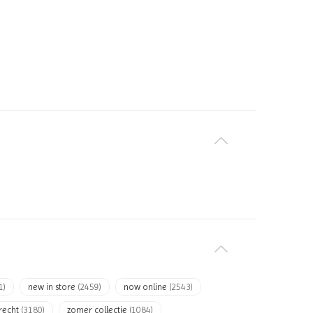
1)
new in store
(2459)
now online
(2543)
recht
(3180)
zomer collectie
(1084)