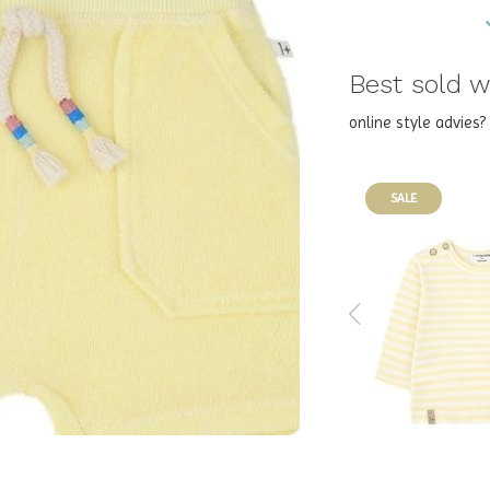
Best sold wi
online style advies
SALE
SALE