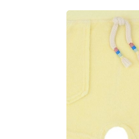
1+ IN THE FAMIL
1+ in the family
pastel-yellow girly
- shirt
€ 19,00
€ 37,49