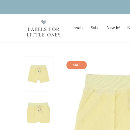
Labels
Sale!
New In!
B
SALE