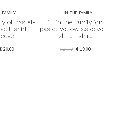
E FAMILY
1+ IN THE FAMILY
1
ly ot pastel-
1+ in the family jon
1+ in
ve t-shirt -
pastel-yellow s.sleeve t-
pastel-y
leeve
shirt - shirt
€ 20,00
€ 19,00
€ 37,49
€