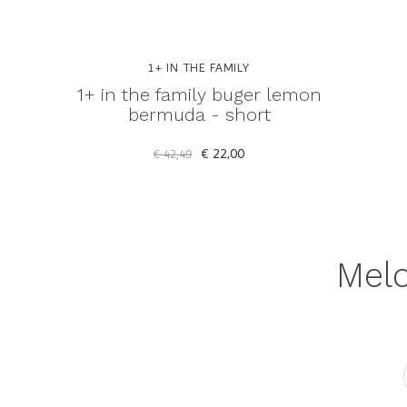
1+ IN THE FAMILY
1+ in the family buger lemon
bermuda - short
€ 22,00
€ 42,49
Meld