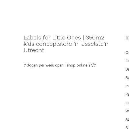
Labels for Little Ones | 350m2
I
kids conceptstore in IJsselstein
Utrecht
Ov
C
7 dagen per week open | shop online 24/7
B
R
I
P
c
We
A
S