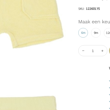
SKU:
12260175
Maak een keu
6m
9m
1