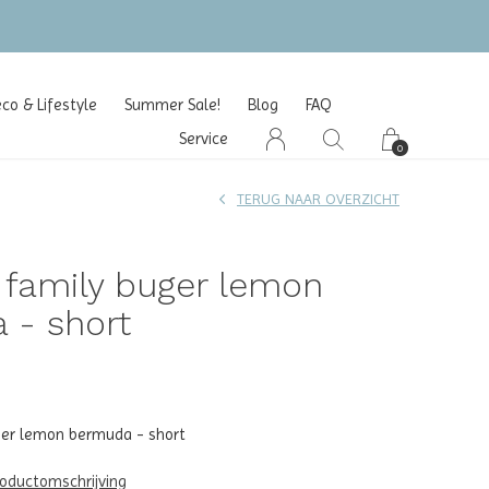
o & Lifestyle
Summer Sale!
Blog
FAQ
Service
0
TERUG NAAR OVERZICHT
e family buger lemon
 - short
uger lemon bermuda - short
roductomschrijving