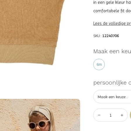
in een gele kleur h
comfortabele fit doo
Lees de volledige p
SKU:
12240706
Maak een keu
6m
persoonlijke 