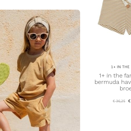
1+ IN THE
1+ in the fa
bermuda hava
bro
€
€ 36,25