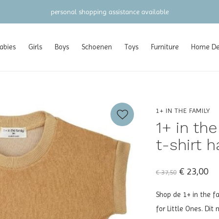
gratis verzending vanaf €100 (NL/BE/DE)
abies
Girls
Boys
Schoenen
Toys
Furniture
Home Dec
1+ IN THE FAMILY
1+ in th
t-shirt h
€ 23,00
€ 37,50
Shop de 1+ in the fa
for Little Ones. Di