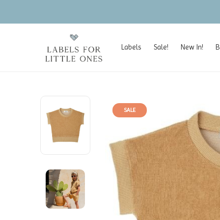
Labels
Sale!
New In!
B
SALE