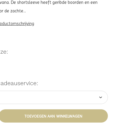
avana. De shortsleeve heeft geribde boorden en een
r de zachte...
roductomschrijving
ze:
cadeauservice:
TOEVOEGEN AAN WINKELWAGEN