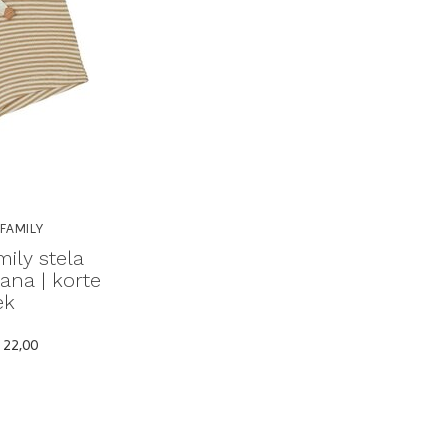
 FAMILY
mily stela
na | korte
ek
 22,00