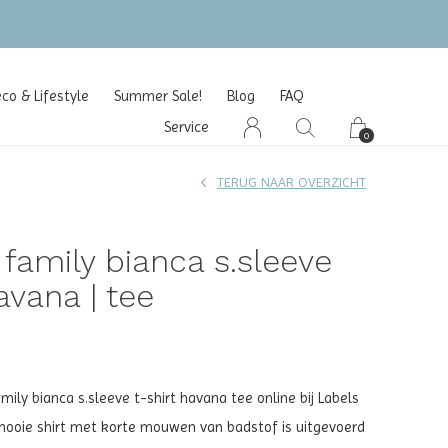
o & Lifestyle
Summer Sale!
Blog
FAQ
Service
0
TERUG NAAR OVERZICHT
e family bianca s.sleeve
avana | tee
mily bianca s.sleeve t-shirt havana tee online bij Labels
t mooie shirt met korte mouwen van badstof is uitgevoerd