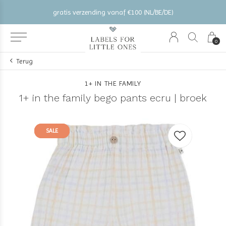
gratis verzending vanaf €100 (NL/BE/DE)
0
Terug
1+ IN THE FAMILY
1+ in the family bego pants ecru | broek
SALE
SALE