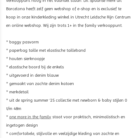
verkooppunt hoog in het vaandel staan. Dit Spaanse merk uit
Barcelona heeft zelf geen webshop of e-shop en is exclusief te
koop in onze kinderkleding winkel in Utrecht Leidsche Rijn Centrum
en online webshop. Wij zijn trots 1+ in the family verkooppunt.
* baggy pasvorm
* paperbag taille met elastische tailleband
* houten sierknoopje
* elastische boord bij de enkels
* uitgevoerd in denim blauw
* gemaakt van zachte denim katoen
* merkdetail
* uit de spring summer ‘25 collectie met newborn & baby stijlen 0
t/m 48m
*
one more in the family
staat voor praktisch, minimalistisch en
ingetogen design
* comfortabele, stijlvolle en veelzijdige kleding van zachte en