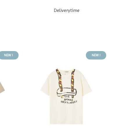
Deliverytime
NEW !
NEW !