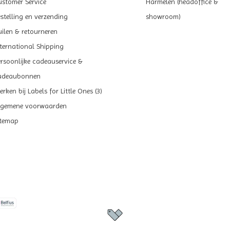
ustomer Service
Harmelen (headoffice &
estelling en verzending
showroom)
uilen & retourneren
nternational Shipping
ersoonlijke cadeauservice &
adeaubonnen
rken bij Labels for Little Ones (3)
lgemene voorwaarden
itemap