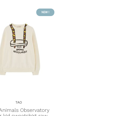
NEW !
TAO
Animals Observatory
r kid sweatshirt raw