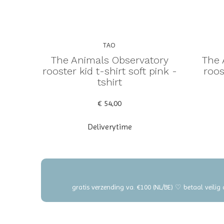
TAO
The Animals Observatory
The 
rooster kid t-shirt soft pink -
roos
tshirt
€ 54,00
Deliverytime
gratis verzending va. €100 (NL/BE) ♡ betaal veilig