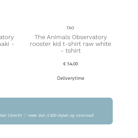
TAO
atory
The Animals Observatory
haki -
rooster kid t-shirt raw white
- tshirt
€ 54,00
Deliverytime
elstein Utrecht ♡ meer dan 3.000 stylen op voorraad