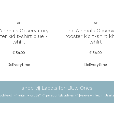
TAO
TAO
Animals Observatory
The Animals Observ
ter kid t-shirt blue -
rooster kid t-shirt k
tshirt
tshirt
€ 54,00
€ 54,00
Deliverytime
Deliverytime
shop bij Labels for Little Ones
 achteraf ♡ ruilen = gratis* ♡ persoonlijk advies ♡ fysieke winkel in IJss