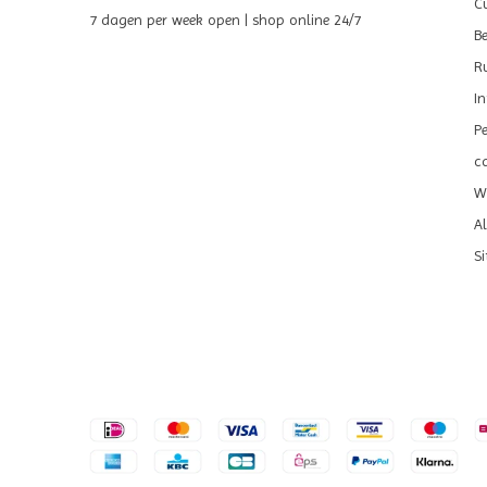
C
7 dagen per week open | shop online 24/7
B
R
I
P
c
We
A
S