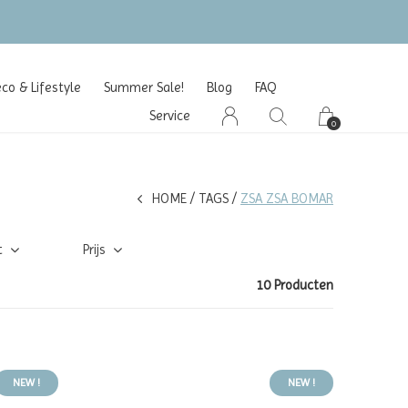
o & Lifestyle
Summer Sale!
Blog
FAQ
Service
0
HOME
TAGS
ZSA ZSA BOMAR
t
Prijs
10 Producten
NEW !
NEW !