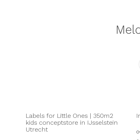
Meld
Labels for Little Ones | 350m2
I
kids conceptstore in IJsselstein
Utrecht
Ov