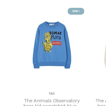
NEW !
TAO
The Animals Observatory
The 
bear kid sweatshirt blue -
bea