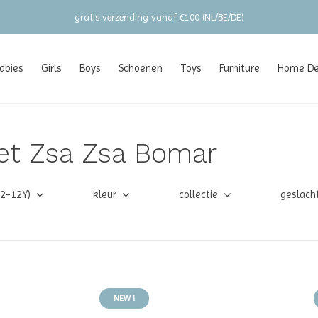
gratis verzending vanaf €100 (NL/BE/DE)
abies
Girls
Boys
Schoenen
Toys
Furniture
Home Dec
et Zsa Zsa Bomar
(2-12Y)
kleur
collectie
geslach
NEW !