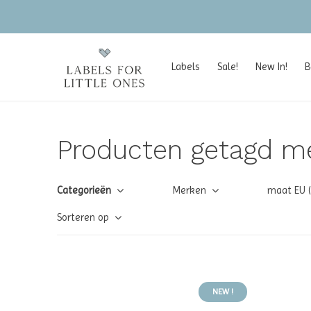
Labels
Sale!
New In!
B
Producten getagd m
Categorieën
Merken
maat EU 
Sorteren op
NEW !