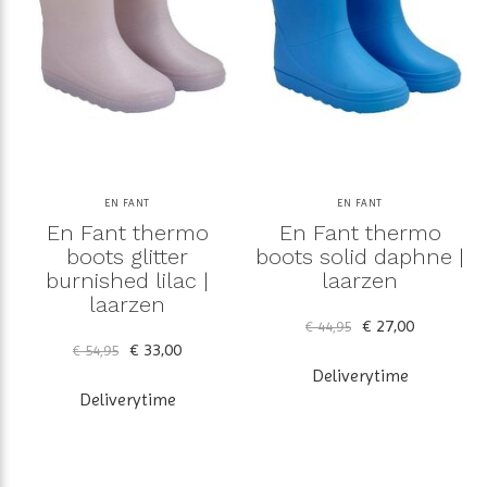
EN FANT
EN FANT
En Fant thermo
En Fant thermo
boots glitter
boots solid daphne |
burnished lilac |
laarzen
laarzen
€ 27,00
€ 44,95
€ 33,00
€ 54,95
Deliverytime
Deliverytime