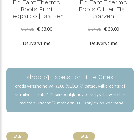
En Fant Thermo
En Fant Thermo
Boots Print
Boots Glitter Fig |
Leopardo | laarzen
laarzen
€ 33,00
€ 33,00
€ 54,95
€ 54,95
Deliverytime
Deliverytime
shop bij Labels for Little Ones
gratis verzending va. €100 (NL/BE) ♡ betaal veilig achteraf
♡ ruilen = gratis* ♡ persoonlijk advies ♡ fysieke winkel in
IJsselstein Utrecht ♡ meer dan 3.000 stylen op voorraad
SALE
SALE