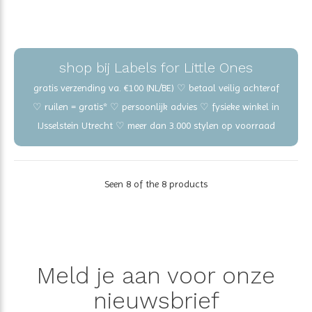
shop bij Labels for Little Ones
gratis verzending va. €100 (NL/BE) ♡ betaal veilig achteraf
♡ ruilen = gratis* ♡ persoonlijk advies ♡ fysieke winkel in
IJsselstein Utrecht ♡ meer dan 3.000 stylen op voorraad
Seen 8 of the 8 products
Meld je aan voor onze
nieuwsbrief