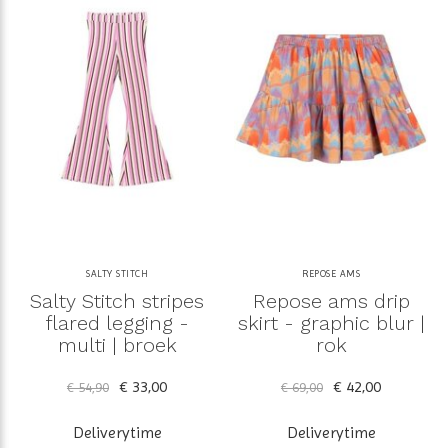
SALTY STITCH
REPOSE AMS
Salty Stitch stripes
Repose ams drip
flared legging -
skirt - graphic blur |
multi | broek
rok
€ 33,00
€ 42,00
€ 54,90
€ 69,00
Deliverytime
Deliverytime