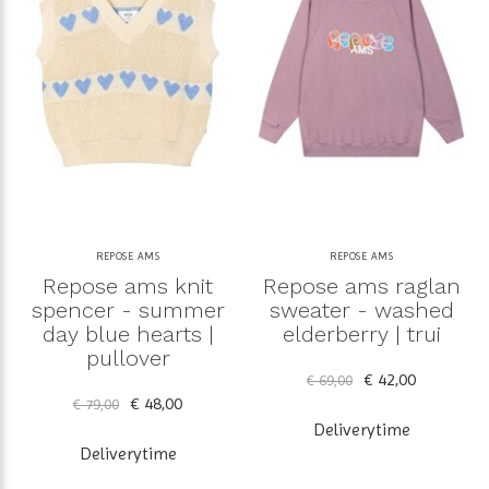
REPOSE AMS
REPOSE AMS
Repose ams knit
Repose ams raglan
spencer - summer
sweater - washed
day blue hearts |
elderberry | trui
pullover
€ 42,00
€ 69,00
€ 48,00
€ 79,00
Deliverytime
Deliverytime