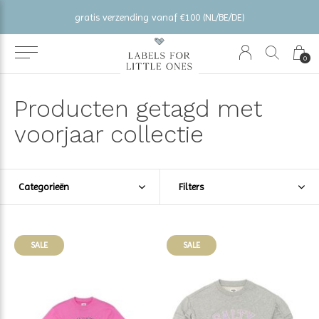
gratis verzending vanaf €100 (NL/BE/DE)
0
Producten getagd met
voorjaar collectie
Categorieën
Filters
SALE
SALE