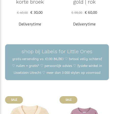
korte broek
gold | rok
€ 30,00
€ 60,00
€ 49,00
€ 99,00
Deliverytime
Deliverytime
shop bij Labels for Little Ones
gratis verzending va. €100 (NL/BE) ♡ betaal veilig achteraf
♡ ruilen = gratis* ♡ persoonlijk advies ♡ fysieke winkel in
IJsselstein Utrecht ♡ meer dan 3.000 stylen op voorraad
SALE
SALE