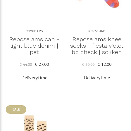
REPOSE AMS
REPOSE AMS
Repose ams cap -
Repose ams knee
light blue denim |
socks - fiesta violet
pet
bb check | sokken
€ 27,00
€ 12,00
€ 44,00
€ 20,00
Deliverytime
Deliverytime
SALE