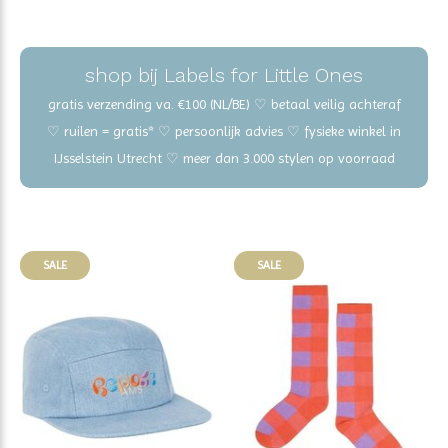
shop bij Labels for Little Ones
gratis verzending va. €100 (NL/BE) ♡ betaal veilig achteraf
♡ ruilen = gratis* ♡ persoonlijk advies ♡ fysieke winkel in
IJsselstein Utrecht ♡ meer dan 3.000 stylen op voorraad
SALE
SALE