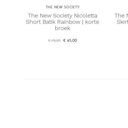
THE NEW SOCIETY
The New Society Nicoletta
The 
Short Batik Rainbow | korte
Skir
broek
€ 45,00
€ 75,00