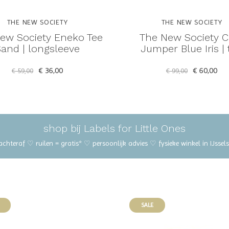
THE NEW SOCIETY
THE NEW SOCIETY
ew Society Eneko Tee
The New Society C
and | longsleeve
Jumper Blue Iris | 
€ 36,00
€ 60,00
€ 59,00
€ 99,00
shop bij Labels for Little Ones
 achteraf ♡ ruilen = gratis* ♡ persoonlijk advies ♡ fysieke winkel in IJss
SALE