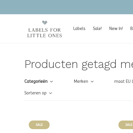
Labels
Sale!
New In!
B
Producten getagd m
Categorieën
Merken
maat EU 
Sorteren op
SALE
SALE