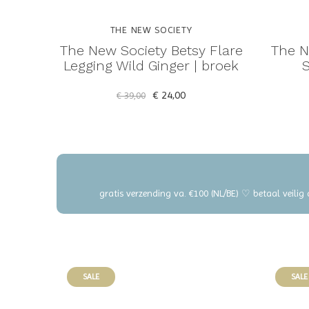
THE NEW SOCIETY
The New Society Betsy Flare
The N
Legging Wild Ginger | broek
S
€ 24,00
€ 39,00
gratis verzending va. €100 (NL/BE) ♡ betaal veilig
SALE
SALE