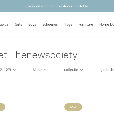
gratis verzending vanaf €100 (NL/BE/DE)
abies
Girls
Boys
Schoenen
Toys
Furniture
Home Dec
et Thenewsociety
(2-12Y)
kleur
collectie
geslach
SALE