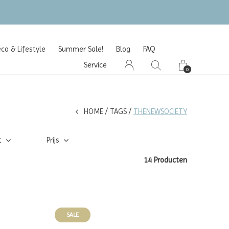
o & Lifestyle
Summer Sale!
Blog
FAQ
Service
0
HOME
TAGS
THENEWSOCIETY
t
Prijs
14 Producten
SALE