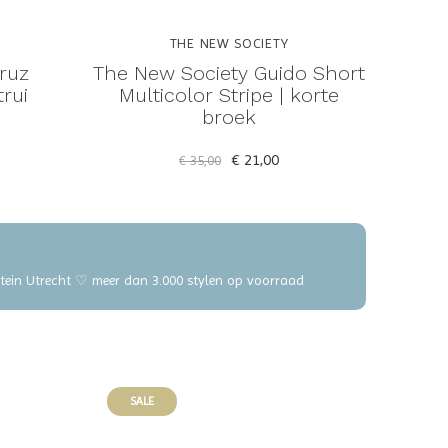
THE NEW SOCIETY
ruz
The New Society Guido Short
trui
Multicolor Stripe | korte
broek
€ 21,00
€ 35,00
elstein Utrecht ♡ meer dan 3.000 stylen op voorraad
SALE