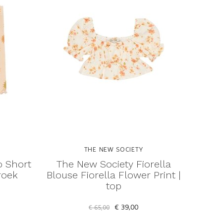
THE NEW SOCIETY
o Short
The New Society Fiorella
roek
Blouse Fiorella Flower Print |
top
€ 39,00
€ 65,00