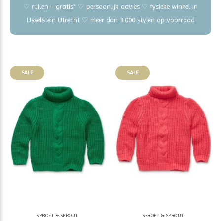
♡ ruilen = gratis* ♡ persoonlijk advies ♡ fysieke winkel in
IJsselstein Utrecht ♡ meer dan 3.000 stylen op voorraad
SALE
SALE
SPROET & SPROUT
SPROET & SPROUT