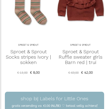
SPROET & SPROUT
SPROET & SPROUT
Sproet & Sprout
Sproet & Sprout
Socks stripes Ivory |
Ruffle sweater girls
sokken
Barn red | trui
€ 8,00
€ 42,00
€ 13,00
€ 69,00
shop bij Labels for Little Ones
gratis verzending va. €100 (NL/BE) ♡ betaal veilig achteraf