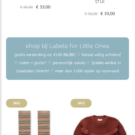
trui
€ 33,00
€ 55,00
€ 33,00
€ 55,00
shop bij Labels for Little Ones
gratis verzending va. €100 (NL/BE) ♡ betaal veilig achteraf
♡ ruilen = gratis* ♡ persoonlijk advies ♡ fysieke winkel in
IJsselstein Utrecht ♡ meer dan 3.000 stylen op voorraad
SALE
SALE