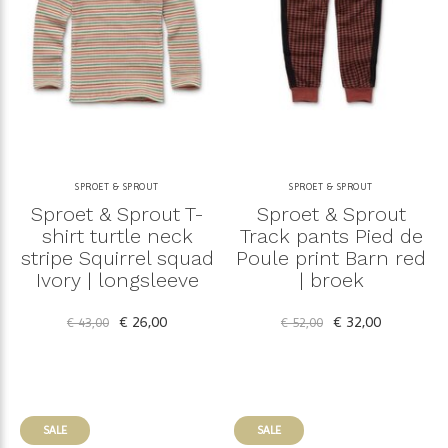
SPROET & SPROUT
SPROET & SPROUT
Sproet & Sprout T-
Sproet & Sprout
shirt turtle neck
Track pants Pied de
stripe Squirrel squad
Poule print Barn red
Ivory | longsleeve
| broek
€ 26,00
€ 32,00
€ 43,00
€ 52,00
SALE
SALE