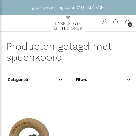
gratis verzending vanaf €100 (NL/BE/DE)
0
Producten getagd met
speenkoord
Categorieën
Filters