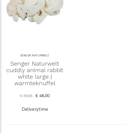
SENGER NATURWELT
Senger Naturwelt
cuddly animal rabbit
white large |
warmteknuffel
€ 48,00
€ 79,95
Deliverytime