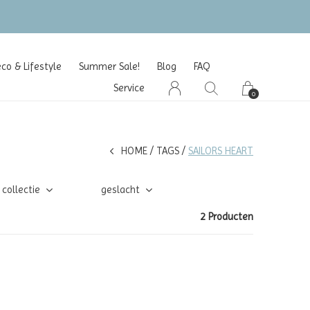
o & Lifestyle
Summer Sale!
Blog
FAQ
Service
0
HOME
TAGS
SAILORS HEART
collectie
geslacht
2 Producten