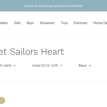
personal shopping assistance available
abies
Girls
Boys
Schoenen
Toys
Furniture
Home Dec
t Sailors Heart
(0-24m)
maat EU (2-12Y)
kleur