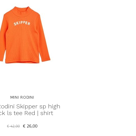
MINI RODINI
Rodini Skipper sp high
k ls tee Red | shirt
€ 26,00
€ 42,00