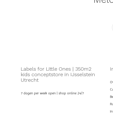
Labels for Little Ones | 350m2
I
kids conceptstore in IJsselstein
Utrecht
Ov
C
7 dagen per week open | shop online 24/7
B
R
I