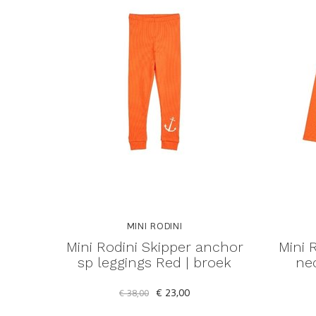
MINI RODINI
Mini Rodini Skipper anchor
Mini 
sp leggings Red | broek
nec
€ 23,00
€ 38,00