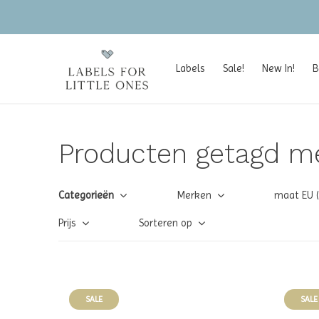
Labels
Sale!
New In!
B
Producten getagd me
Categorieën
Merken
maat EU 
Prijs
Sorteren op
SALE
SALE