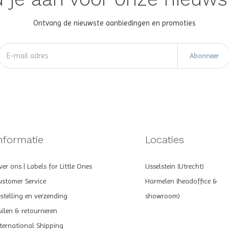
Ontvang de nieuwste aanbiedingen en promoties
Abonneer
nformatie
Locaties
er ons | Labels for Little Ones
IJsselstein (Utrecht)
ustomer Service
Harmelen (headoffice &
estelling en verzending
showroom)
uilen & retourneren
nternational Shipping