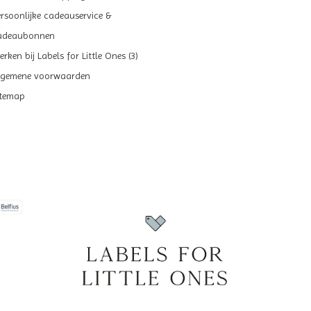
ersoonlijke cadeauservice &
adeaubonnen
rken bij Labels for Little Ones (3)
lgemene voorwaarden
itemap