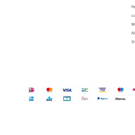
P
c
We
A
S