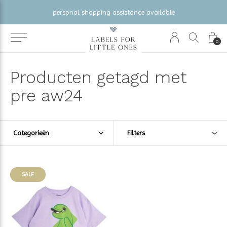
personal shopping assistance available
0
Producten getagd met
pre aw24
Categorieën
Filters
SALE