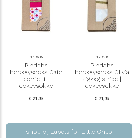
PINDAHS
PINDAHS
Pindahs
Pindahs
hockeysocks Cato
hockeysocks Olivia
confetti |
zigzag stripe |
hockeysokken
hockeysokken
€ 21,95
€ 21,95
shop bij Labels for Little Ones