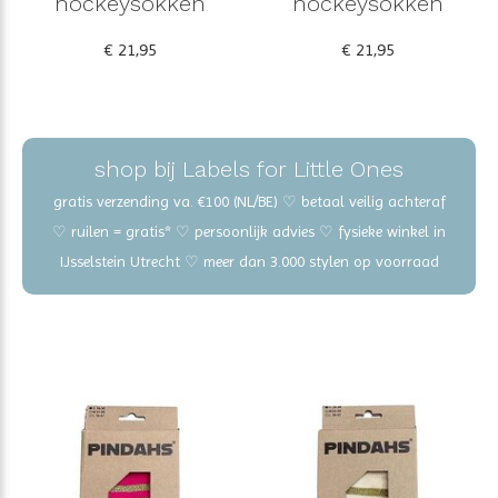
hockeysokken
hockeysokken
€ 21,95
€ 21,95
shop bij Labels for Little Ones
gratis verzending va. €100 (NL/BE) ♡ betaal veilig achteraf
♡ ruilen = gratis* ♡ persoonlijk advies ♡ fysieke winkel in
IJsselstein Utrecht ♡ meer dan 3.000 stylen op voorraad