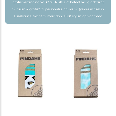
gratis verzending va. €100 (NL/BE) ♡ betaal veilig achteraf
♡ ruilen = gratis* ♡ persoonlijk advies ♡ fysieke winkel in
IJsselstein Utrecht ♡ meer dan 3.000 stylen op voorraad