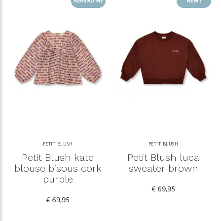
REMIND ME
NEW !
PETIT BLUSH
PETIT BLUSH
Petit Blush kate
Petit Blush luca
blouse bisous cork
sweater brown
purple
€ 69,95
€ 69,95