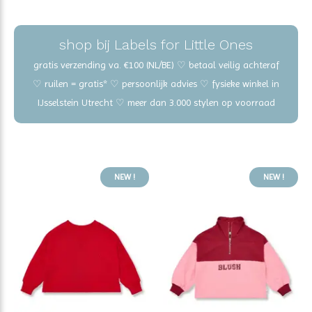
shop bij Labels for Little Ones
gratis verzending va. €100 (NL/BE) ♡ betaal veilig achteraf
♡ ruilen = gratis* ♡ persoonlijk advies ♡ fysieke winkel in
IJsselstein Utrecht ♡ meer dan 3.000 stylen op voorraad
NEW !
NEW !