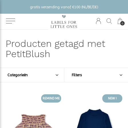
gratis verzending vanaf €100 (NL/BE/DE)
0
Producten getagd met
PetitBlush
Categorieën
Filters
REMIND ME
NEW !