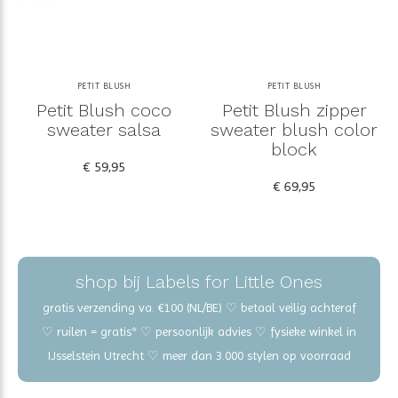
PETIT BLUSH
PETIT BLUSH
Petit Blush coco
Petit Blush zipper
sweater salsa
sweater blush color
block
€ 59,95
€ 69,95
shop bij Labels for Little Ones
gratis verzending va. €100 (NL/BE) ♡ betaal veilig achteraf
♡ ruilen = gratis* ♡ persoonlijk advies ♡ fysieke winkel in
IJsselstein Utrecht ♡ meer dan 3.000 stylen op voorraad