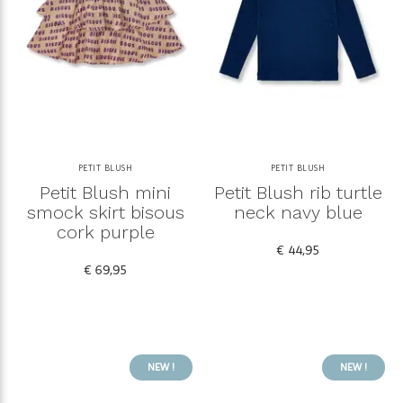
PETIT BLUSH
PETIT BLUSH
Petit Blush mini
Petit Blush rib turtle
smock skirt bisous
neck navy blue
cork purple
€ 44,95
€ 69,95
NEW !
NEW !