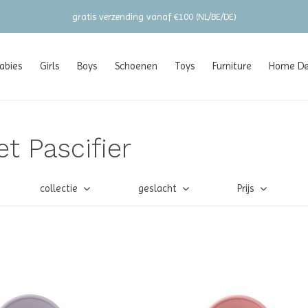
gratis verzending vanaf €100 (NL/BE/DE)
abies
Girls
Boys
Schoenen
Toys
Furniture
Home Dec
t Pascifier
collectie
geslacht
Prijs