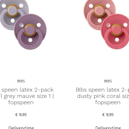
BIBS
BIBS
 speen latex 2-pack
Bibs speen latex 2
il grey mauve size 1 |
dusty pink coral siz
fopspeen
fopspeen
€ 9,95
€ 9,95
Deliverytime
Deliverytime