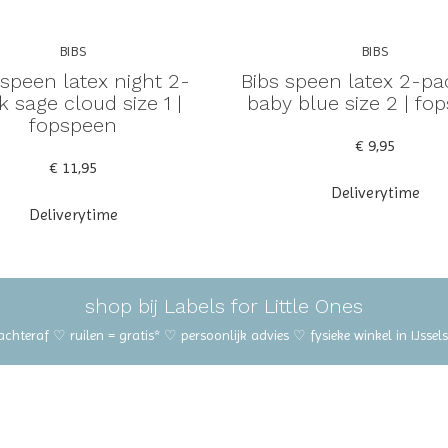
BIBS
BIBS
 speen latex night 2-
Bibs speen latex 2-pa
k sage cloud size 1 |
baby blue size 2 | fo
fopspeen
€ 9,95
€ 11,95
Deliverytime
Deliverytime
shop bij Labels for Little Ones
 achteraf ♡ ruilen = gratis* ♡ persoonlijk advies ♡ fysieke winkel in IJss