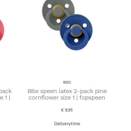
BIBS
-pack
Bibs speen latex 2-pack pine
e 1 |
cornflower size 1 | fopspeen
€ 9,95
Deliverytime