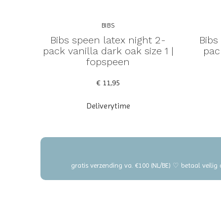
BIBS
Bibs speen latex night 2-
Bibs
pack vanilla dark oak size 1 |
pac
fopspeen
€ 11,95
Deliverytime
gratis verzending va. €100 (NL/BE) ♡ betaal veilig