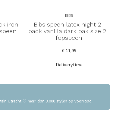
BIBS
ck iron
Bibs speen latex night 2-
pspeen
pack vanilla dark oak size 2 |
fopspeen
€ 11,95
Deliverytime
elstein Utrecht ♡ meer dan 3.000 stylen op voorraad