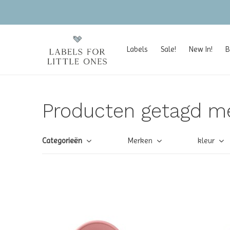
Labels
Sale!
New In!
B
Producten getagd me
Categorieën
Merken
kleur