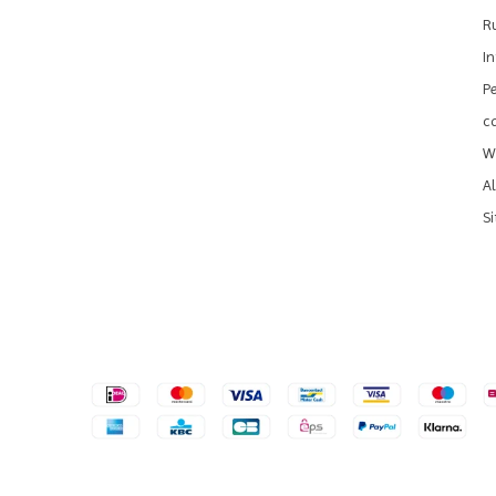
R
I
P
c
We
A
S