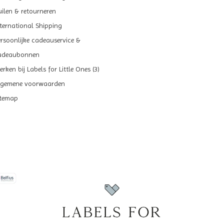
uilen & retourneren
nternational Shipping
ersoonlijke cadeauservice &
adeaubonnen
rken bij Labels for Little Ones (3)
lgemene voorwaarden
itemap