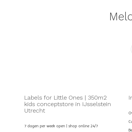
Meld
Labels for Little Ones | 350m2
I
kids conceptstore in IJsselstein
Utrecht
Ov
C
7 dagen per week open | shop online 24/7
B