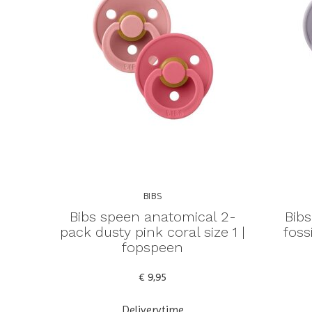
BIBS
Bibs speen anatomical 2-
Bibs
pack dusty pink coral size 1 |
foss
fopspeen
€ 9,95
Deliverytime