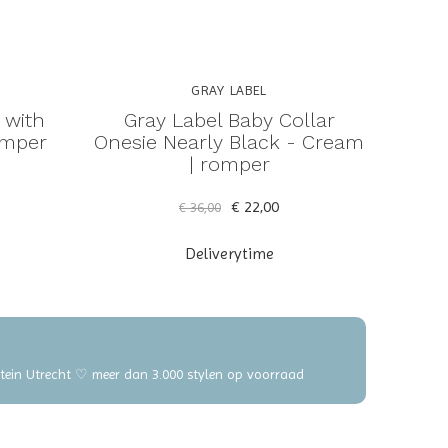
GRAY LABEL
 with
Gray Label Baby Collar
omper
Onesie Nearly Black - Cream
| romper
€ 22,00
€ 36,00
Deliverytime
elstein Utrecht ♡ meer dan 3.000 stylen op voorraad