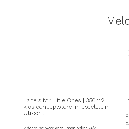
Meld
Labels for Little Ones | 350m2
I
kids conceptstore in IJsselstein
Utrecht
Ov
C
7 dagen per week open | shop online 24/7