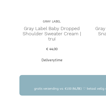
GRAY LABEL
Gray Label Baby Dropped
Gray
Shoulder Sweater Cream |
Sna
trui
€ 44,00
Deliverytime
gratis verzending va. €100 (NL/BE) ♡ betaal veilig