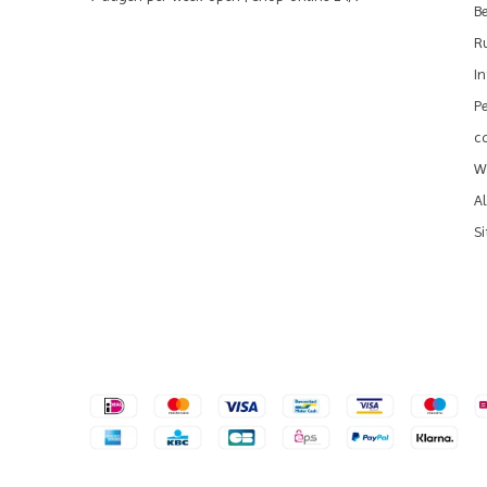
B
R
I
P
c
We
A
S