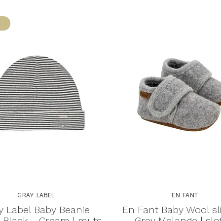
GRAY LABEL
EN FANT
y Label Baby Beanie
En Fant Baby Wool sl
 Black - Cream | muts
Grey Melange | slo