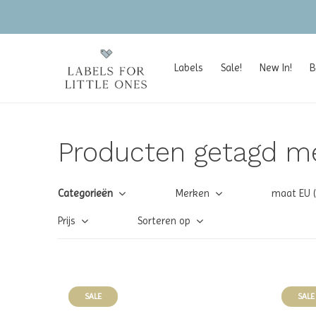
Labels
Sale!
New In!
B
Producten getagd me
Categorieën
Merken
maat EU 
Prijs
Sorteren op
SALE
SALE