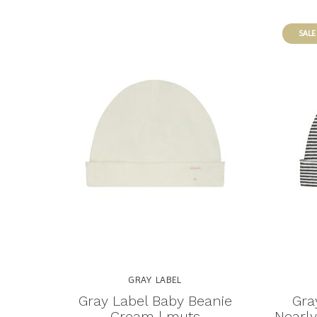
SALE
GRAY LABEL
Gray Label Baby Beanie
Gra
Cream | muts
Nearly