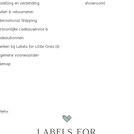
estelling en verzending
showroom)
uilen & retourneren
nternational Shipping
ersoonlijke cadeauservice &
adeaubonnen
rken bij Labels for Little Ones (3)
lgemene voorwaarden
itemap