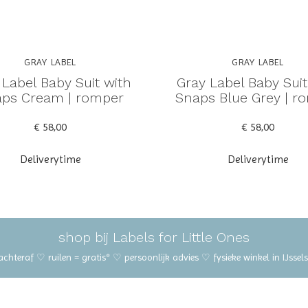
GRAY LABEL
GRAY LABEL
 Label Baby Suit with
Gray Label Baby Suit
ps Cream | romper
Snaps Blue Grey | r
€ 58,00
€ 58,00
Deliverytime
Deliverytime
shop bij Labels for Little Ones
 achteraf ♡ ruilen = gratis* ♡ persoonlijk advies ♡ fysieke winkel in IJss