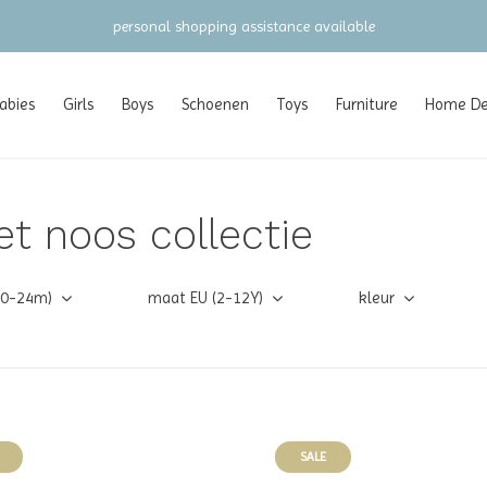
gratis verzending vanaf €100 (NL/BE/DE)
abies
Girls
Boys
Schoenen
Toys
Furniture
Home Dec
t noos collectie
(0-24m)
maat EU (2-12Y)
kleur
SALE