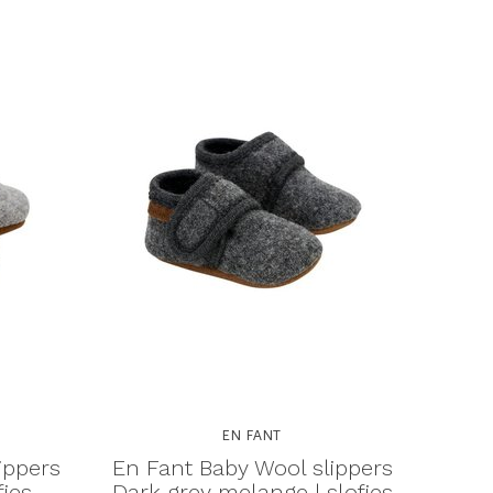
EN FANT
ippers
En Fant Baby Wool slippers
fjes
Dark grey melange | slofjes