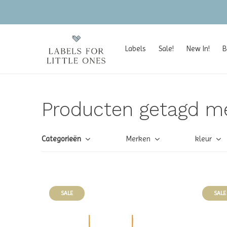
Labels
Sale!
New In!
B
Producten getagd m
Categorieën
Merken
kleur
SALE
SALE