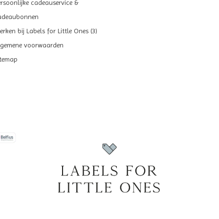
ersoonlijke cadeauservice &
adeaubonnen
rken bij Labels for Little Ones (3)
lgemene voorwaarden
itemap