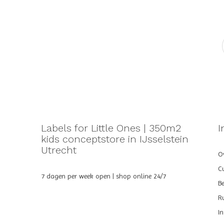
Labels for Little Ones | 350m2
I
kids conceptstore in IJsselstein
Utrecht
Ov
C
7 dagen per week open | shop online 24/7
B
R
I