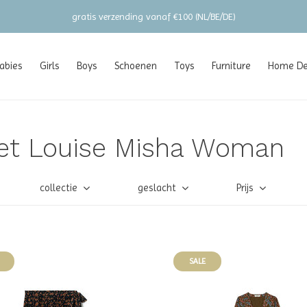
gratis verzending vanaf €100 (NL/BE/DE)
abies
Girls
Boys
Schoenen
Toys
Furniture
Home Dec
et Louise Misha Woman
collectie
geslacht
Prijs
SALE