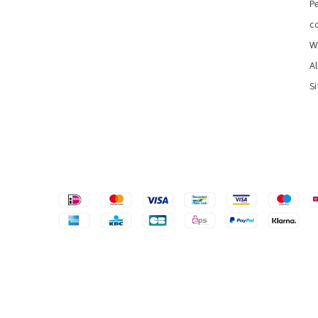
P
c
We
A
S