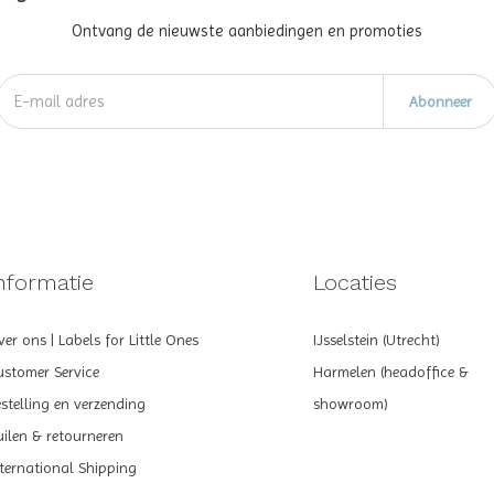
Ontvang de nieuwste aanbiedingen en promoties
Abonneer
nformatie
Locaties
er ons | Labels for Little Ones
IJsselstein (Utrecht)
ustomer Service
Harmelen (headoffice &
estelling en verzending
showroom)
uilen & retourneren
nternational Shipping